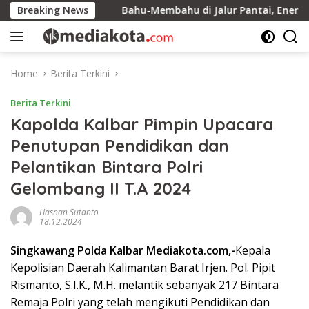
Skip
Ingkar
Breaking News
Bahu-Membahu di Jalur Pantai, Energi Mahasis
to
content
Home
Berita Terkini
Berita Terkini
Kapolda Kalbar Pimpin Upacara
Penutupan Pendidikan dan
Pelantikan Bintara Polri
Gelombang II T.A 2024
Hasnan Sutanto
18.12.2024
Singkawang Polda Kalbar Mediakota.com,-
Kepala
Kepolisian Daerah Kalimantan Barat Irjen. Pol. Pipit
Rismanto, S.I.K., M.H. melantik sebanyak 217 Bintara
Remaja Polri yang telah mengikuti Pendidikan dan