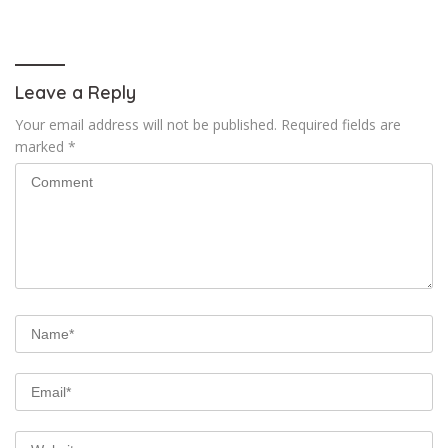
Istri Mengaku Diintimidasi,
Tegaskan Pers Tak Boleh
Anak-anak Trauma
Dibungkam
Leave a Reply
Your email address will not be published.
Required fields are
marked
*