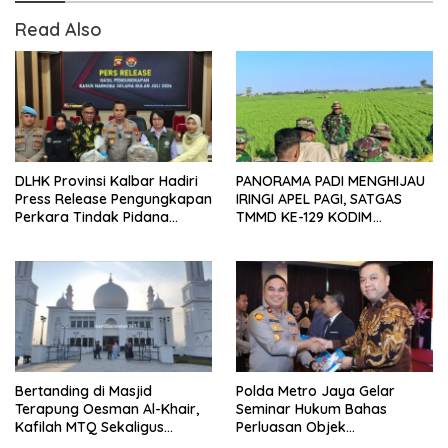
Read Also
DLHK Provinsi Kalbar Hadiri
PANORAMA PADI MENGHIJAU
Press Release Pengungkapan
IRINGI APEL PAGI, SATGAS
Perkara Tindak Pidana
TMMD KE-129 KODIM
Kejahatan Satwa Liar di
1404/PINRANG MAKIN
Polresta Pontianak
BERSEMANGAT
Bertanding di Masjid
Polda Metro Jaya Gelar
Terapung Oesman Al-Khair,
Seminar Hukum Bahas
Kafilah MTQ Sekaligus
Perluasan Objek
Nikmati Ikon Wisata Religi
Praperadilan dalam KUHAP