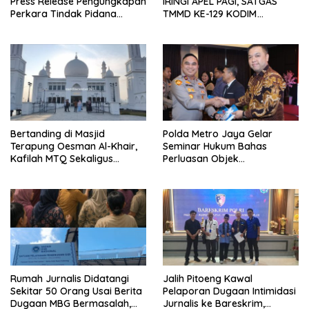
Press Release Pengungkapan
IRINGI APEL PAGI, SATGAS
Perkara Tindak Pidana
TMMD KE-129 KODIM
Kejahatan Satwa Liar di
1404/PINRANG MAKIN
Polresta Pontianak
BERSEMANGAT
Bertanding di Masjid
Polda Metro Jaya Gelar
Terapung Oesman Al-Khair,
Seminar Hukum Bahas
Kafilah MTQ Sekaligus
Perluasan Objek
Nikmati Ikon Wisata Religi
Praperadilan dalam KUHAP
Kayong Utara
Baru
Rumah Jurnalis Didatangi
Jalih Pitoeng Kawal
Sekitar 50 Orang Usai Berita
Pelaporan Dugaan Intimidasi
Dugaan MBG Bermasalah,
Jurnalis ke Bareskrim,