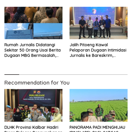
Kayong Utara
Baru
Rumah Jurnalis Didatangi
Jalih Pitoeng Kawal
Sekitar 50 Orang Usai Berita
Pelaporan Dugaan Intimidasi
Dugaan MBG Bermasalah,
Jurnalis ke Bareskrim,
Istri Mengaku Diintimidasi,
Tegaskan Pers Tak Boleh
Anak-anak Trauma
Dibungkam
Recommendation for You
DLHK Provinsi Kalbar Hadiri
PANORAMA PADI MENGHIJAU