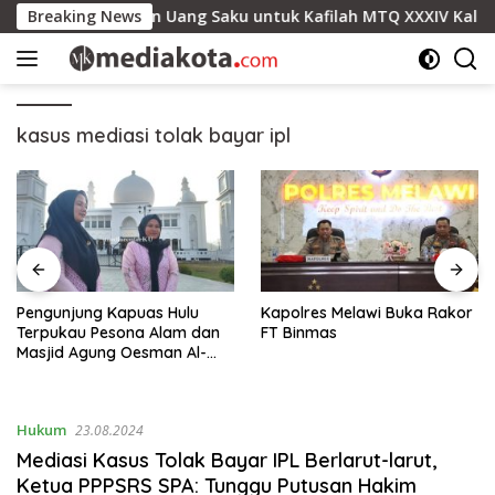
Skip
aik dan Salurkan Uang Saku untuk Kafilah MTQ XXXIV Kalbar
Breaking News
to
content
kasus mediasi tolak bayar ipl
Pengunjung Kapuas Hulu
Kapolres Melawi Buka Rakor
Terpukau Pesona Alam dan
FT Binmas
Masjid Agung Oesman Al-
Khair
Hukum
23.08.2024
Mediasi Kasus Tolak Bayar IPL Berlarut-larut,
Ketua PPPSRS SPA: Tunggu Putusan Hakim