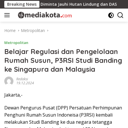
Skip
itung Timur Diminta Jauhi Hutan Lindung dan DAS
Breaking News
Kan
to
content
Home
Metropolitan
Metropolitan
Belajar Regulasi dan Pengelolaan
Rumah Susun, P3RSI Studi Banding
ke Singapura dan Malaysia
Redaksi
19.12.2024
Jakarta,-
Dewan Pengurus Pusat (DPP) Persatuan Perhimpunan
Penghuni Rumah Susun Indoneisa (P3RSI) kembali
melakukan Studi Banding ke dua negara tetangga