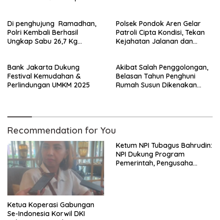
Struktur Kepengurusan
Rampung Secepatnya
Di penghujung Ramadhan,
Polsek Pondok Aren Gelar
Polri Kembali Berhasil
Patroli Cipta Kondisi, Tekan
Ungkap Sabu 26,7 Kg
Kejahatan Jalanan dan
Jaringan Medan–Jakarta
Tawuran di Titik Rawan
Bank Jakarta Dukung
Akibat Salah Penggolongan,
Festival Kemudahan &
Belasan Tahun Penghuni
Perlindungan UMKM 2025
Rumah Susun Dikenakan
Tarif Tertinggi Air Bersih PAM
Jaya
Recommendation for You
Ketum NPI Tubagus Bahrudin:
NPI Dukung Program
Pemerintah, Pengusaha
Berada di garis depan
Pembangunan Nasional
Ketua Koperasi Gabungan
Se-Indonesia Korwil DKI