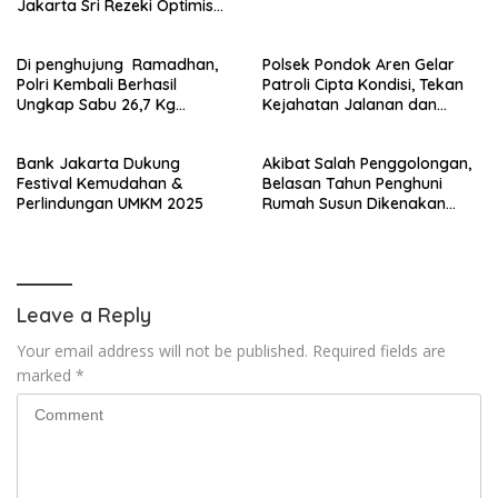
Jakarta Sri Rezeki Optimis
Struktur Kepengurusan
Rampung Secepatnya
Di penghujung Ramadhan,
Polsek Pondok Aren Gelar
Polri Kembali Berhasil
Patroli Cipta Kondisi, Tekan
Ungkap Sabu 26,7 Kg
Kejahatan Jalanan dan
Jaringan Medan–Jakarta
Tawuran di Titik Rawan
Bank Jakarta Dukung
Akibat Salah Penggolongan,
Festival Kemudahan &
Belasan Tahun Penghuni
Perlindungan UMKM 2025
Rumah Susun Dikenakan
Tarif Tertinggi Air Bersih PAM
Jaya
Leave a Reply
Your email address will not be published.
Required fields are
marked
*