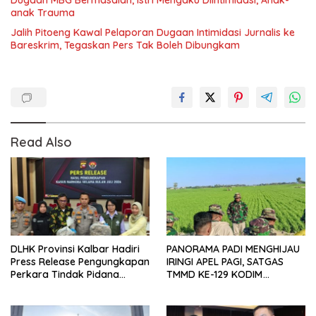
Dugaan MBG Bermasalah, Istri Mengaku Diintimidasi, Anak-
anak Trauma
Jalih Pitoeng Kawal Pelaporan Dugaan Intimidasi Jurnalis ke
Bareskrim, Tegaskan Pers Tak Boleh Dibungkam
Read Also
DLHK Provinsi Kalbar Hadiri
PANORAMA PADI MENGHIJAU
Press Release Pengungkapan
IRINGI APEL PAGI, SATGAS
Perkara Tindak Pidana
TMMD KE-129 KODIM
Kejahatan Satwa Liar di
1404/PINRANG MAKIN
Polresta Pontianak
BERSEMANGAT