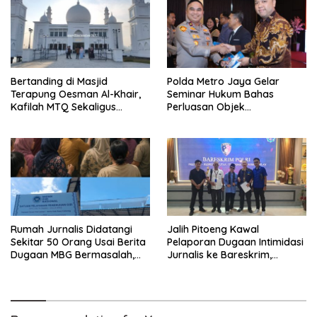
Bertanding di Masjid
Polda Metro Jaya Gelar
Terapung Oesman Al-Khair,
Seminar Hukum Bahas
Kafilah MTQ Sekaligus
Perluasan Objek
Nikmati Ikon Wisata Religi
Praperadilan dalam KUHAP
Kayong Utara
Baru
Rumah Jurnalis Didatangi
Jalih Pitoeng Kawal
Sekitar 50 Orang Usai Berita
Pelaporan Dugaan Intimidasi
Dugaan MBG Bermasalah,
Jurnalis ke Bareskrim,
Istri Mengaku Diintimidasi,
Tegaskan Pers Tak Boleh
Anak-anak Trauma
Dibungkam