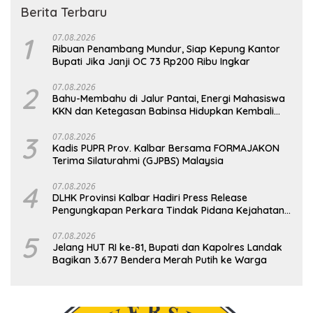
Berita Terbaru
1
07.08.2026
Ribuan Penambang Mundur, Siap Kepung Kantor
Bupati Jika Janji OC 73 Rp200 Ribu Ingkar
2
07.08.2026
Bahu-Membahu di Jalur Pantai, Energi Mahasiswa
KKN dan Ketegasan Babinsa Hidupkan Kembali
Sukamandi
3
07.08.2026
Kadis PUPR Prov. Kalbar Bersama FORMAJAKON
Terima Silaturahmi (GJPBS) Malaysia
4
07.08.2026
DLHK Provinsi Kalbar Hadiri Press Release
Pengungkapan Perkara Tindak Pidana Kejahatan
Satwa Liar di Polresta Pontianak
5
07.08.2026
Jelang HUT RI ke-81, Bupati dan Kapolres Landak
Bagikan 3.677 Bendera Merah Putih ke Warga