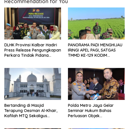
Recommendation for You
DLHK Provinsi Kalbar Hadiri
PANORAMA PADI MENGHIJAU
Press Release Pengungkapan
IRINGI APEL PAGI, SATGAS
Perkara Tindak Pidana
TMMD KE-129 KODIM
Kejahatan Satwa Liar di
1404/PINRANG MAKIN
Polresta Pontianak
BERSEMANGAT
Bertanding di Masjid
Polda Metro Jaya Gelar
Terapung Oesman Al-Khair,
Seminar Hukum Bahas
Kafilah MTQ Sekaligus
Perluasan Objek
Nikmati Ikon Wisata Religi
Praperadilan dalam KUHAP
Kayong Utara
Baru