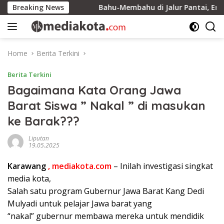
Skip
bu Ingkar
Breaking News
Bahu-Membahu di Jalur Pantai, Energi Maha
to
content
Home
Berita Terkini
Berita Terkini
Bagaimana Kata Orang Jawa
Barat Siswa ” Nakal ” di masukan
ke Barak???
Liputan
19.05.2025
Karawang
, mediakota.com
– Inilah investigasi singkat
media kota,
Salah satu program Gubernur Jawa Barat Kang Dedi
Mulyadi untuk pelajar Jawa barat yang
“nakal” gubernur membawa mereka untuk mendidik