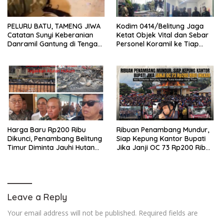
PELURU BATU, TAMENG JIWA
Kodim 0414/Belitung Jaga
Catatan Sunyi Keberanian
Ketat Objek Vital dan Sebar
Danramil Gantung di Tengah
Personel Koramil ke Tiap
Amuk Massa Ke PT Timah
Stasiun Pengumpul Timah
Harga Baru Rp200 Ribu
Ribuan Penambang Mundur,
Dikunci, Penambang Belitung
Siap Kepung Kantor Bupati
Timur Diminta Jauhi Hutan
Jika Janji OC 73 Rp200 Ribu
Lindung dan DAS
Ingkar
Leave a Reply
Your email address will not be published.
Required fields are