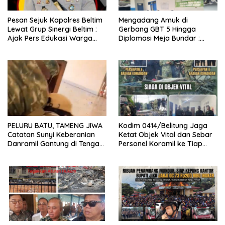
Pesan Sejuk Kapolres Beltim
Mengadang Amuk di
Lewat Grup Sinergi Beltim :
Gerbang GBT 5 Hingga
Ajak Pers Edukasi Warga
Diplomasi Meja Bundar :
Tolak Anarkisme
Fragmen Ketegangan dan
Peran Senyap Mayor Cke
Ihsan Redam Konflik Timah
Belitung
PELURU BATU, TAMENG JIWA
Kodim 0414/Belitung Jaga
Catatan Sunyi Keberanian
Ketat Objek Vital dan Sebar
Danramil Gantung di Tengah
Personel Koramil ke Tiap
Amuk Massa Ke PT Timah
Stasiun Pengumpul Timah