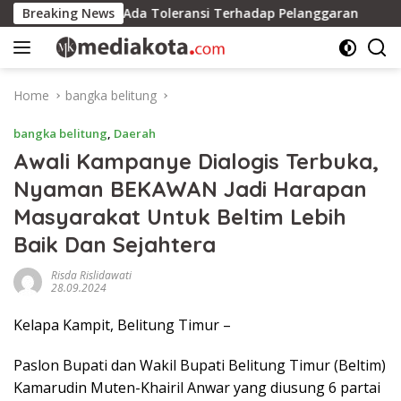
Skip
kan Tidak Ada Toleransi Terhadap Pelanggaran
Breaking News
Kayong 
to
content
Home
bangka belitung
bangka belitung
,
Daerah
Awali Kampanye Dialogis Terbuka,
Nyaman BEKAWAN Jadi Harapan
Masyarakat Untuk Beltim Lebih
Baik Dan Sejahtera
Risda Rislidawati
28.09.2024
Kelapa Kampit, Belitung Timur –
Paslon Bupati dan Wakil Bupati Belitung Timur (Beltim)
Kamarudin Muten-Khairil Anwar yang diusung 6 partai