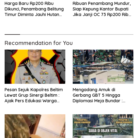
Harga Baru Rp200 Ribu
Ribuan Penambang Mundur,
Dikunci, Penambang Belitung
Siap Kepung Kantor Bupati
Timur Diminta Jauhi Hutan
Jika Janji OC 73 Rp200 Ribu
Lindung dan DAS
Ingkar
Recommendation for You
Pesan Sejuk Kapolres Beltim
Mengadang Amuk di
Lewat Grup Sinergi Beltim :
Gerbang GBT 5 Hingga
Ajak Pers Edukasi Warga
Diplomasi Meja Bundar :
Tolak Anarkisme
Fragmen Ketegangan dan
Peran Senyap Mayor Cke
Ihsan Redam Konflik Timah
Belitung