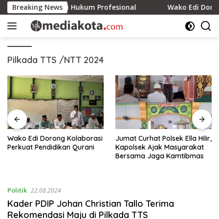
Skip
iap Berikan Solusi Hukum Profesional
Breaking News
Wako Edi Dorong K
to
content
Pilkada TTS /NTT 2024
Wako Edi Dorong Kolaborasi
Jumat Curhat Polsek Ella Hilir,
Perkuat Pendidikan Qurani
Kapolsek Ajak Masyarakat
Bersama Jaga Kamtibmas
Politik
22.08.2024
Kader PDIP Johan Christian Tallo Terima
Rekomendasi Maju di Pilkada TTS