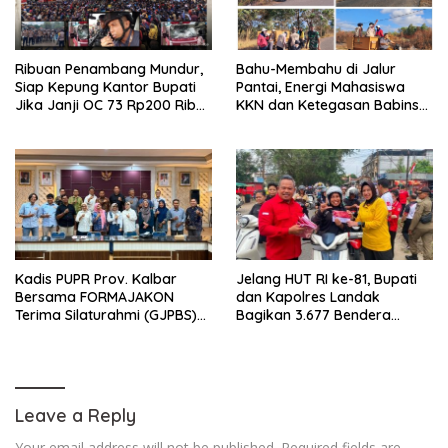
Ribuan Penambang Mundur,
Bahu-Membahu di Jalur
Siap Kepung Kantor Bupati
Pantai, Energi Mahasiswa
Jika Janji OC 73 Rp200 Ribu
KKN dan Ketegasan Babinsa
Ingkar
Hidupkan Kembali
Sukamandi
Kadis PUPR Prov. Kalbar
Jelang HUT RI ke-81, Bupati
Bersama FORMAJAKON
dan Kapolres Landak
Terima Silaturahmi (GJPBS)
Bagikan 3.677 Bendera
Malaysia
Merah Putih ke Warga
Leave a Reply
Your email address will not be published.
Required fields are