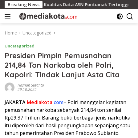
Skip
mas
Breaking News
Kualitas Data ASN Pontianak Tertinggi
Rib
to
content
Home
Uncategorized
Uncategorized
Presiden Pimpin Pemusnahan
214,84 Ton Narkoba oleh Polri,
Kapolri: Tindak Lanjut Asta Cita
Hasnan Sutanto
29.10.2025
JAKARTA
Mediakota
.
com
– Polri menggelar kegiatan
pemusnahan narkoba sebanyak 214,84 ton senilai
Rp29,37 Triliun. Barang bukti berbagai jenis narkotika
itu diperoleh dari hasil pengungkapan sepanjang satu
tahun pemerintahan Presiden Prabowo Subianto.