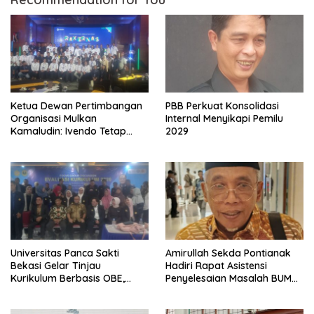
Ketua Dewan Pertimbangan
PBB Perkuat Konsolidasi
Organisasi Mulkan
Internal Menyikapi Pemilu
Kamaludin: Ivendo Tetap
2029
Optimistis Hadapi
persaingan Global 2026
Universitas Panca Sakti
Amirullah Sekda Pontianak
Bekasi Gelar Tinjau
Hadiri Rapat Asistensi
Kurikulum Berbasis OBE,
Penyelesaian Masalah BUMN
Selaraskan Lulusan dengan
Air Minum Limbah dan
Kebutuhan Pasar
Sanitasi