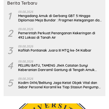
Berita Terbaru
1
09.08.2026
Mengadang Amuk di Gerbang GBT 5 Hingga
Diplomasi Meja Bundar : Fragmen Ketegangan dan
Peran Senyap Mayor Cke Ihsan Redam Konflik
Timah Belitung
2
09.08.2026
Pemerintah Perkuat Penanganan Kekeringan di
492 Lokasi di Tanah Air
3
09.08.2026
Kafilah Pontianak Juara III MTQ ke-34 Kalbar
4
09.08.2026
PELURU BATU, TAMENG JIWA Catatan Sunyi
Keberanian Danramil Gantung di Tengah Amuk
Massa Ke PT Timah
5
09.08.2026
Kodim 0414/Belitung Jaga Ketat Objek Vital dan
Sebar Personel Koramil ke Tiap Stasiun Pengumpul
Timah