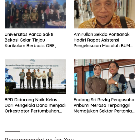
Universitas Panca Sakti
Amirullah Sekda Pontianak
Bekasi Gelar Tinjau
Hadiri Rapat Asistensi
Kurikulum Berbasis OBE,
Penyelesaian Masalah BUMN
Selaraskan Lulusan dengan
Air Minum Limbah dan
Kebutuhan Pasar
Sanitasi
BPD Didorong Naik Kelas :
Endang Sri Rezky Pengusaha
Dari Pengelola Dana menjadi
Pribumi Merasa Terpanggil
Orkestrator Pertumbuhan
Memajukan Sektor Pertanian
Ekonomi Daerah
Purworejo
Recommendation for You