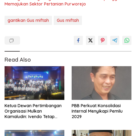
Memajukan Sektor Pertanian Purworejo
gantikan Gus miftah
Gus miftah
Read Also
Ketua Dewan Pertimbangan
PBB Perkuat Konsolidasi
Organisasi Mulkan
Internal Menyikapi Pemilu
Kamaludin: Ivendo Tetap
2029
Optimistis Hadapi
persaingan Global 2026