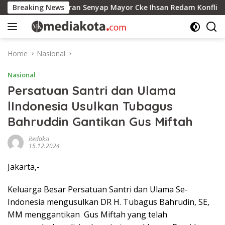
Skip
n dan Peran Senyap Mayor Cke Ihsan Redam Konflik Timah Be
Breaking News
to
content
Home
Nasional
Nasional
Persatuan Santri dan Ulama
lIndonesia Usulkan Tubagus
Bahruddin Gantikan Gus Miftah
Redaksi
15.12.2024
Jakarta,-
Keluarga Besar Persatuan Santri dan Ulama Se-
Indonesia mengusulkan DR H. Tubagus Bahrudin, SE,
MM menggantikan
Gus Miftah yang telah