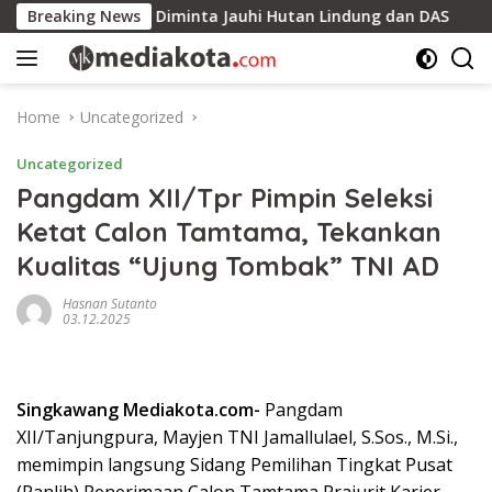
Skip
itung Timur Diminta Jauhi Hutan Lindung dan DAS
Breaking News
Kant
to
content
Home
Uncategorized
Uncategorized
Pangdam XII/Tpr Pimpin Seleksi
Ketat Calon Tamtama, Tekankan
Kualitas “Ujung Tombak” TNI AD
Hasnan Sutanto
03.12.2025
Singkawang Mediakota.com-
Pangdam
XII/Tanjungpura, Mayjen TNI Jamallulael, S.Sos., M.Si.,
memimpin langsung Sidang Pemilihan Tingkat Pusat