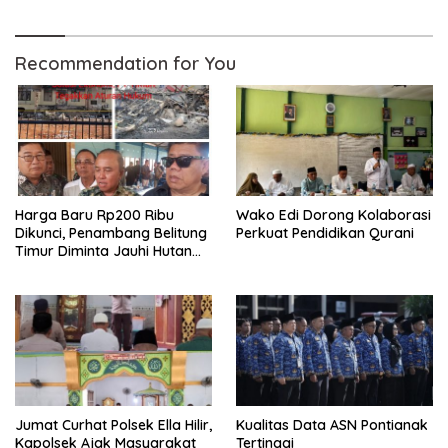
Sukamandi
Recommendation for You
Harga Baru Rp200 Ribu
Wako Edi Dorong Kolaborasi
Dikunci, Penambang Belitung
Perkuat Pendidikan Qurani
Timur Diminta Jauhi Hutan
Lindung dan DAS
Jumat Curhat Polsek Ella Hilir,
Kualitas Data ASN Pontianak
Kapolsek Ajak Masyarakat
Tertinggi