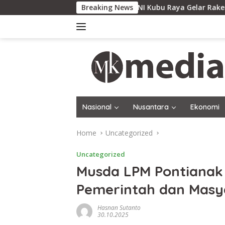
Skip
KONI Kubu Raya Gelar Rakercab, Pembinaan Atl
Breaking News
to
content
Nasional
Nusantara
Ekonomi
Home
Uncategorized
Uncategorized
Musda LPM Pontianak
Pemerintah dan Masy
Hasnan Sutanto
30.10.2025