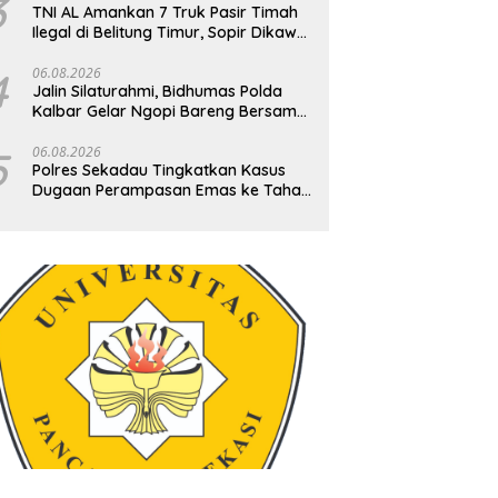
3
TNI AL Amankan 7 Truk Pasir Timah
Ilegal di Belitung Timur, Sopir Dikawal
Ketat ke Pos Manggar
4
06.08.2026
Jalin Silaturahmi, Bidhumas Polda
Kalbar Gelar Ngopi Bareng Bersama
Awak Media Online
5
06.08.2026
Polres Sekadau Tingkatkan Kasus
Dugaan Perampasan Emas ke Tahap
Penyidikan