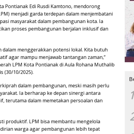
ta Pontianak Edi Rusdi Kamtono, mendorong
PM) menjadi garda terdepan dalam menjembatani
ipasi masyarakat dalam pembangunan kota. Ia
ikan proses pembangunan berjalan inklusif dan
h dalam menggerakkan potensi lokal. Kita butuh
boratif agar mampu menjawab tantangan zaman,”
rah LPM Kota Pontianak di Aula Rohana Muthalib
s (30/10/2025).
B
erkiprah dalam pembangunan, meski masih perlu
1
akat. Ia berharap ke depan sinergi antara
sif, terutama dalam memetakan persoalan dan
sti produktif. LPM bisa membantu mengelola
dirian warga agar pembangunan lebih tepat