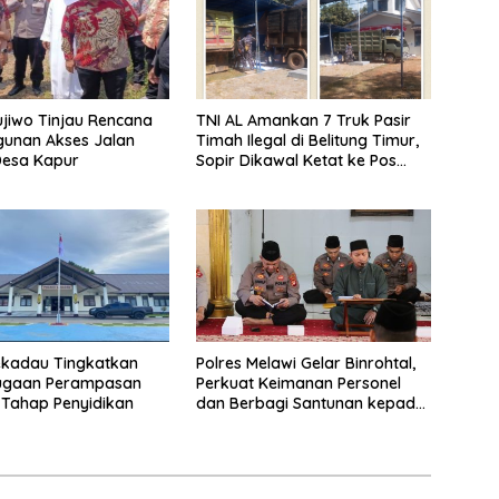
ujiwo Tinjau Rencana
TNI AL Amankan 7 Truk Pasir
unan Akses Jalan
Timah Ilegal di Belitung Timur,
Desa Kapur
Sopir Dikawal Ketat ke Pos
Manggar
ekadau Tingkatkan
Polres Melawi Gelar Binrohtal,
ugaan Perampasan
Perkuat Keimanan Personel
Tahap Penyidikan
dan Berbagi Santunan kepada
Santri