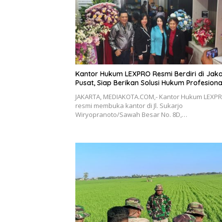
Kantor Hukum LEXPRO Resmi Berdiri di Jak
Pusat, Siap Berikan Solusi Hukum Profesiona
JAKARTA, MEDIAKOTA.COM,- Kantor Hukum LEXP
resmi membuka kantor di Jl. Sukarjo
Wiryopranoto/Sawah Besar No. 8D,…