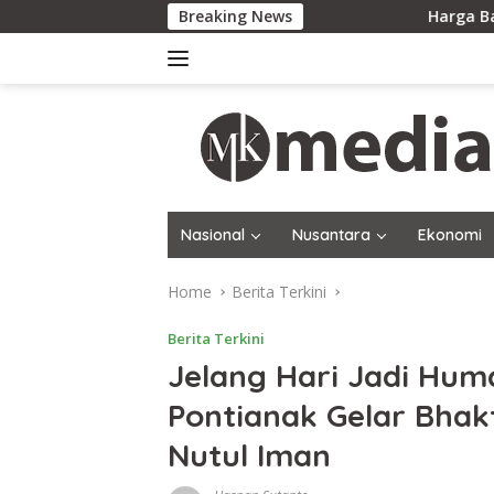
Skip
Breaking News
Harga Baru Rp200 Ribu Dik
to
content
Nasional
Nusantara
Ekonomi
Home
Berita Terkini
Berita Terkini
Jelang Hari Jadi Hum
Pontianak Gelar Bhakt
Nutul Iman