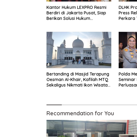
Kantor Hukum LEXPRO Resmi
DLHK Pro
Berdiri di Jakarta Pusat, Siap
Press R
Berikan Solusi Hukum
Perkara 
Profesional
Kejahata
Polresta
Bertanding di Masjid Terapung
Polda Me
Oesman Al-Khair, Kafilah MTQ
Seminar
Sekaligus Nikmati Ikon Wisata
Perluasa
Religi Kayong Utara
dalam K
Recommendation for You