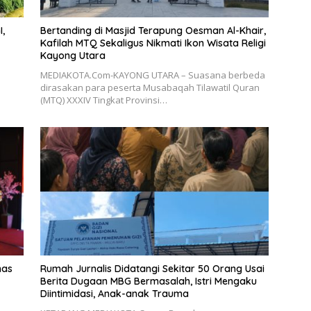
,
Bertanding di Masjid Terapung Oesman Al-Khair,
Kafilah MTQ Sekaligus Nikmati Ikon Wisata Religi
Kayong Utara
MEDIAKOTA.Com-KAYONG UTARA – Suasana berbeda
dirasakan para peserta Musabaqah Tilawatil Quran
(MTQ) XXXIV Tingkat Provinsi…
has
Rumah Jurnalis Didatangi Sekitar 50 Orang Usai
Berita Dugaan MBG Bermasalah, Istri Mengaku
Diintimidasi, Anak-anak Trauma