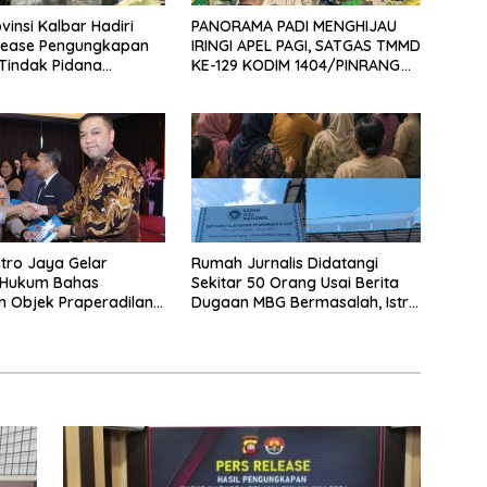
vinsi Kalbar Hadiri
PANORAMA PADI MENGHIJAU
elease Pengungkapan
IRINGI APEL PAGI, SATGAS TMMD
Tindak Pidana
KE-129 KODIM 1404/PINRANG
n Satwa Liar di
MAKIN BERSEMANGAT
 Pontianak
tro Jaya Gelar
Rumah Jurnalis Didatangi
 Hukum Bahas
Sekitar 50 Orang Usai Berita
n Objek Praperadilan
Dugaan MBG Bermasalah, Istri
UHAP Baru
Mengaku Diintimidasi, Anak-
anak Trauma