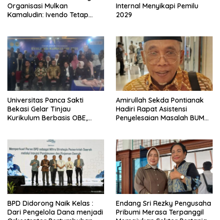
Organisasi Mulkan
Internal Menyikapi Pemilu
Kamaludin: Ivendo Tetap
2029
Optimistis Hadapi
persaingan Global 2026
Universitas Panca Sakti
Amirullah Sekda Pontianak
Bekasi Gelar Tinjau
Hadiri Rapat Asistensi
Kurikulum Berbasis OBE,
Penyelesaian Masalah BUMN
Selaraskan Lulusan dengan
Air Minum Limbah dan
Kebutuhan Pasar
Sanitasi
BPD Didorong Naik Kelas :
Endang Sri Rezky Pengusaha
Dari Pengelola Dana menjadi
Pribumi Merasa Terpanggil