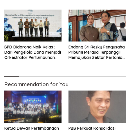
Selaraskan Lulusan dengan
Air Minum Limbah dan
Kebutuhan Pasar
Sanitasi
BPD Didorong Naik Kelas :
Endang Sri Rezky Pengusaha
Dari Pengelola Dana menjadi
Pribumi Merasa Terpanggil
Orkestrator Pertumbuhan
Memajukan Sektor Pertanian
Ekonomi Daerah
Purworejo
Recommendation for You
Ketua Dewan Pertimbangan
PBB Perkuat Konsolidasi