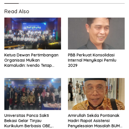
Read Also
Ketua Dewan Pertimbangan
PBB Perkuat Konsolidasi
Organisasi Mulkan
Internal Menyikapi Pemilu
Kamaludin: Ivendo Tetap
2029
Optimistis Hadapi
persaingan Global 2026
Universitas Panca Sakti
Amirullah Sekda Pontianak
Bekasi Gelar Tinjau
Hadiri Rapat Asistensi
Kurikulum Berbasis OBE,
Penyelesaian Masalah BUMN