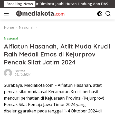
Skip
litung Timur Diminta Jauhi Hutan Lindung dan DAS
Breaking News
Kan
to
content
Home
Nasional
Nasional
Alfiatun Hasanah, Atlit Muda Krucil
Raih Medali Emas di Kejurprov
Pencak Silat Jatim 2024
Liputan
06.10.2024
Surabaya, Mediakota.com – Alfiatun Hasanah, atlet
pencak silat muda asal Kecamatan Krucil berhasil
mencuri perhatian di Kejuaraan Provinsi (Kejurprov)
Pencak Silat Remaja Jawa Timur 2024 yang
diselenggarakan pada tanggal 1-4 Oktober 2024 di