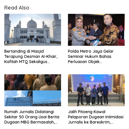
Read Also
Bertanding di Masjid
Polda Metro Jaya Gelar
Terapung Oesman Al-Khair,
Seminar Hukum Bahas
Kafilah MTQ Sekaligus
Perluasan Objek
Nikmati Ikon Wisata Religi
Praperadilan dalam KUHAP
Kayong Utara
Baru
Rumah Jurnalis Didatangi
Jalih Pitoeng Kawal
Sekitar 50 Orang Usai Berita
Pelaporan Dugaan Intimidasi
Dugaan MBG Bermasalah,
Jurnalis ke Bareskrim,
Istri Mengaku Diintimidasi,
Tegaskan Pers Tak Boleh