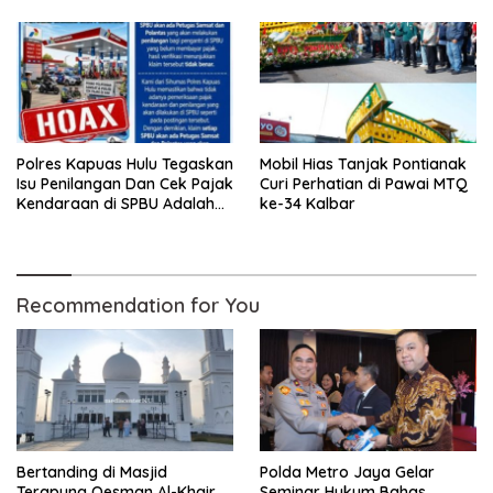
Anak-anak Trauma
Dibungkam
Polres Kapuas Hulu Tegaskan
Mobil Hias Tanjak Pontianak
Isu Penilangan Dan Cek Pajak
Curi Perhatian di Pawai MTQ
Kendaraan di SPBU Adalah
ke-34 Kalbar
Hoax
Recommendation for You
Bertanding di Masjid
Polda Metro Jaya Gelar
Terapung Oesman Al-Khair,
Seminar Hukum Bahas