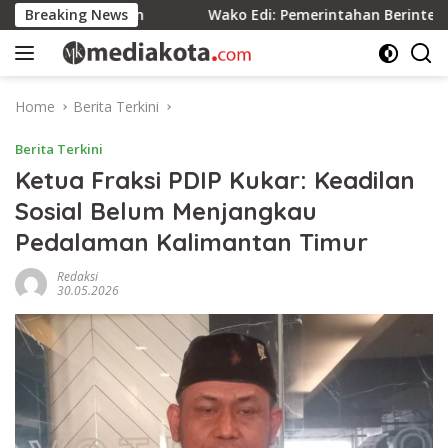
Skip
ersatuan
Breaking News
Wako Edi: Pemerintahan Berintegritas Berda
to
content
Home
Berita Terkini
Berita Terkini
Ketua Fraksi PDIP Kukar: Keadilan
Sosial Belum Menjangkau
Pedalaman Kalimantan Timur
Redaksi
30.05.2026