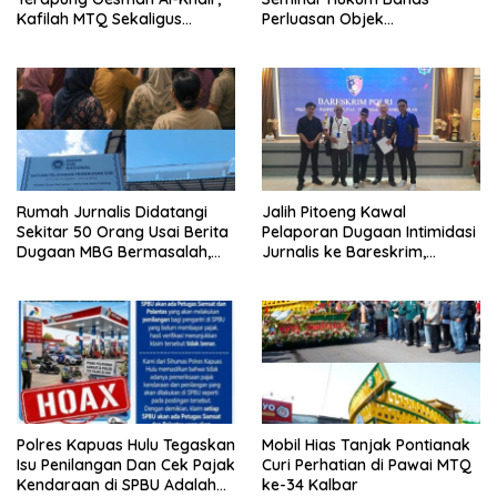
Kafilah MTQ Sekaligus
Perluasan Objek
Nikmati Ikon Wisata Religi
Praperadilan dalam KUHAP
Kayong Utara
Baru
Rumah Jurnalis Didatangi
Jalih Pitoeng Kawal
Sekitar 50 Orang Usai Berita
Pelaporan Dugaan Intimidasi
Dugaan MBG Bermasalah,
Jurnalis ke Bareskrim,
Istri Mengaku Diintimidasi,
Tegaskan Pers Tak Boleh
Anak-anak Trauma
Dibungkam
Polres Kapuas Hulu Tegaskan
Mobil Hias Tanjak Pontianak
Isu Penilangan Dan Cek Pajak
Curi Perhatian di Pawai MTQ
Kendaraan di SPBU Adalah
ke-34 Kalbar