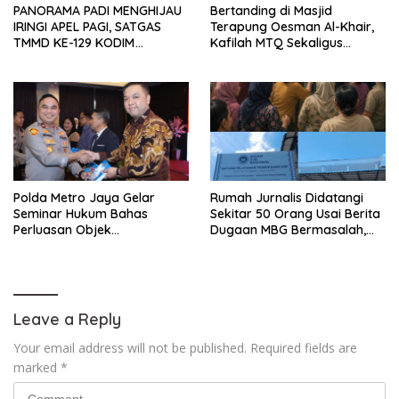
PANORAMA PADI MENGHIJAU
Bertanding di Masjid
IRINGI APEL PAGI, SATGAS
Terapung Oesman Al-Khair,
TMMD KE-129 KODIM
Kafilah MTQ Sekaligus
1404/PINRANG MAKIN
Nikmati Ikon Wisata Religi
BERSEMANGAT
Kayong Utara
Polda Metro Jaya Gelar
Rumah Jurnalis Didatangi
Seminar Hukum Bahas
Sekitar 50 Orang Usai Berita
Perluasan Objek
Dugaan MBG Bermasalah,
Praperadilan dalam KUHAP
Istri Mengaku Diintimidasi,
Baru
Anak-anak Trauma
Leave a Reply
Your email address will not be published.
Required fields are
marked
*