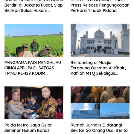
Berdiri di Jakarta Pusat, Siap
Press Release Pengungkapan
Berikan Solusi Hukum
Perkara Tindak Pidana
Profesional
Kejahatan Satwa Liar di
Polresta Pontianak
PANORAMA PADI MENGHIJAU
Bertanding di Masjid
IRINGI APEL PAGI, SATGAS
Terapung Oesman Al-Khair,
TMMD KE-129 KODIM
Kafilah MTQ Sekaligus
1404/PINRANG MAKIN
Nikmati Ikon Wisata Religi
BERSEMANGAT
Kayong Utara
Polda Metro Jaya Gelar
Rumah Jurnalis Didatangi
Seminar Hukum Bahas
Sekitar 50 Orang Usai Berita