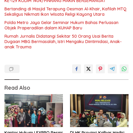
KE-129 KODIM 1404/PINRANG MAKIN BERSEMANGAT
Bertanding di Masjid Terapung Oesman Al-Khair, Kafilah MTQ
Sekaligus Nikmati Ikon Wisata Religi Kayong Utara
Polda Metro Jaya Gelar Seminar Hukum Bahas Perluasan
Objek Praperadilan dalam KUHAP Baru
Rumah Jurnalis Didatangi Sekitar 50 Orang Usai Berita
Dugaan MBG Bermasalah, Istri Mengaku Diintimidasi, Anak-
anak Trauma
Read Also
Kantor Hukum LEXPRO Resmi
DLHK Provinsi Kalbar Hadiri