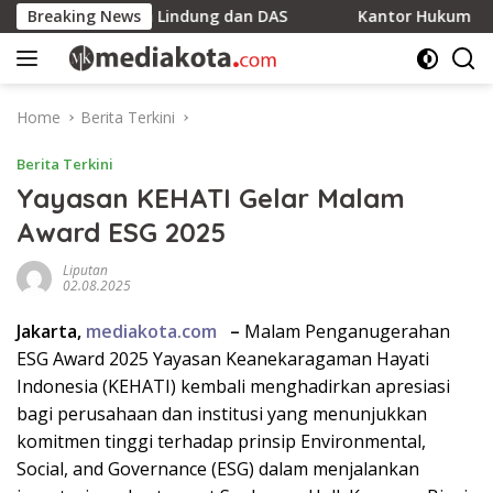
Skip
Jauhi Hutan Lindung dan DAS
Breaking News
Kantor Hukum LEXPRO Resm
to
content
Home
Berita Terkini
Berita Terkini
Yayasan KEHATI Gelar Malam
Award ESG 2025
Liputan
02.08.2025
Jakarta,
mediakota.com
–
Malam Penganugerahan
ESG Award 2025 Yayasan Keanekaragaman Hayati
Indonesia (KEHATI) kembali menghadirkan apresiasi
bagi perusahaan dan institusi yang menunjukkan
komitmen tinggi terhadap prinsip Environmental,
Social, and Governance (ESG) dalam menjalankan