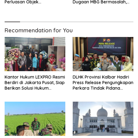
Perluasan Objek
Dugaan MBG Bermasalah,
Praperadilan dalam KUHAP
Istri Mengaku Diintimidasi,
Baru
Anak-anak Trauma
Recommendation for You
Kantor Hukum LEXPRO Resmi
DLHK Provinsi Kalbar Hadiri
Berdiri di Jakarta Pusat, Siap
Press Release Pengungkapan
Berikan Solusi Hukum
Perkara Tindak Pidana
Profesional
Kejahatan Satwa Liar di
Polresta Pontianak