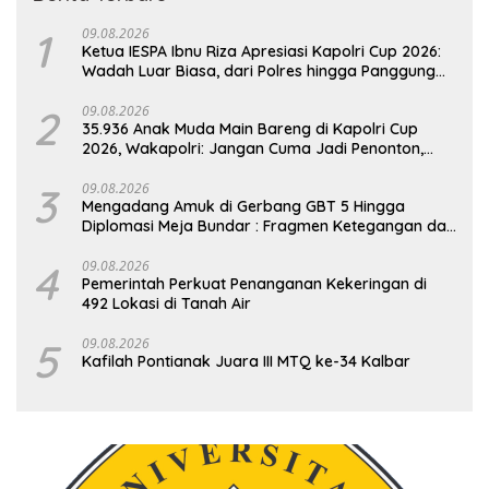
1
09.08.2026
Ketua IESPA Ibnu Riza Apresiasi Kapolri Cup 2026:
Wadah Luar Biasa, dari Polres hingga Panggung
Nasional
2
09.08.2026
35.936 Anak Muda Main Bareng di Kapolri Cup
2026, Wakapolri: Jangan Cuma Jadi Penonton,
Jadilah Talenta Digital
3
09.08.2026
Mengadang Amuk di Gerbang GBT 5 Hingga
Diplomasi Meja Bundar : Fragmen Ketegangan dan
Peran Senyap Mayor Cke Ihsan Redam Konflik
Timah Belitung
4
09.08.2026
Pemerintah Perkuat Penanganan Kekeringan di
492 Lokasi di Tanah Air
5
09.08.2026
Kafilah Pontianak Juara III MTQ ke-34 Kalbar