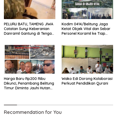
PELURU BATU, TAMENG JIWA
Kodim 0414/Belitung Jaga
Catatan Sunyi Keberanian
Ketat Objek Vital dan Sebar
Danramil Gantung di Tengah
Personel Koramil ke Tiap
Amuk Massa Ke PT Timah
Stasiun Pengumpul Timah
Harga Baru Rp200 Ribu
Wako Edi Dorong Kolaborasi
Dikunci, Penambang Belitung
Perkuat Pendidikan Qurani
Timur Diminta Jauhi Hutan
Lindung dan DAS
Recommendation for You