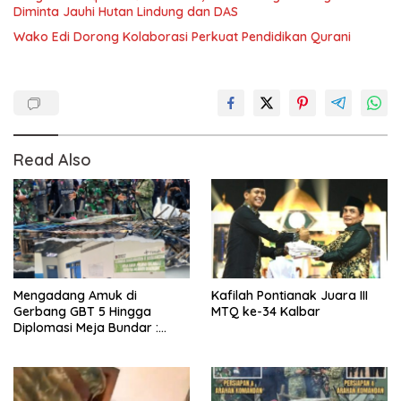
Diminta Jauhi Hutan Lindung dan DAS
Wako Edi Dorong Kolaborasi Perkuat Pendidikan Qurani
Read Also
Mengadang Amuk di
Kafilah Pontianak Juara III
Gerbang GBT 5 Hingga
MTQ ke-34 Kalbar
Diplomasi Meja Bundar :
Fragmen Ketegangan dan
Peran Senyap Mayor Cke
Ihsan Redam Konflik Timah
Belitung