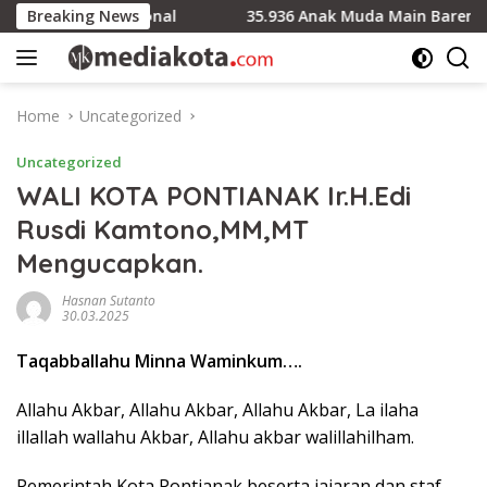
Skip
ggung Nasional
Breaking News
35.936 Anak Muda Main Bareng di Kapolr
to
content
Home
Uncategorized
Uncategorized
WALI KOTA PONTIANAK Ir.H.Edi
Rusdi Kamtono,MM,MT
Mengucapkan.
Hasnan Sutanto
30.03.2025
Taqabballahu Minna Waminkum….
Allahu Akbar, Allahu Akbar, Allahu Akbar, La ilaha
illallah wallahu Akbar, Allahu akbar walillahilham.
Pemerintah Kota Pontianak beserta jajaran dan staf