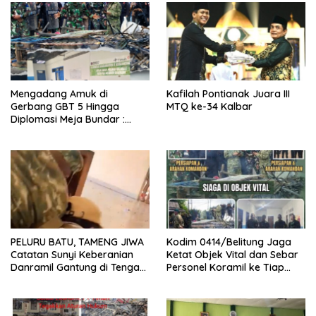
Mengadang Amuk di
Kafilah Pontianak Juara III
Gerbang GBT 5 Hingga
MTQ ke-34 Kalbar
Diplomasi Meja Bundar :
Fragmen Ketegangan dan
Peran Senyap Mayor Cke
Ihsan Redam Konflik Timah
Belitung
PELURU BATU, TAMENG JIWA
Kodim 0414/Belitung Jaga
Catatan Sunyi Keberanian
Ketat Objek Vital dan Sebar
Danramil Gantung di Tengah
Personel Koramil ke Tiap
Amuk Massa Ke PT Timah
Stasiun Pengumpul Timah