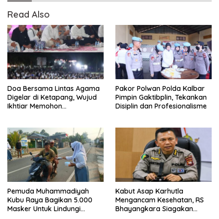
Read Also
Doa Bersama Lintas Agama
Pakor Polwan Polda Kalbar
Digelar di Ketapang, Wujud
Pimpin Gaktibplin, Tekankan
Ikhtiar Memohon
Disiplin dan Profesionalisme
Keselamatan dan Turunnya
Hujan
Pemuda Muhammadiyah
Kabut Asap Karhutla
Kubu Raya Bagikan 5.000
Mengancam Kesehatan, RS
Masker Untuk Lindungi
Bhayangkara Siagakan
Warga Dari Kabut Asap
Dokter Spesialis Paru