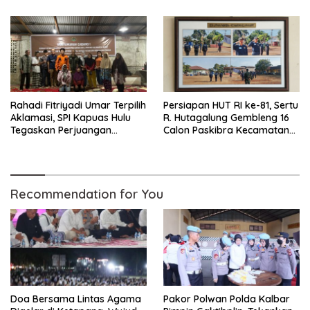
Rahadi Fitriyadi Umar Terpilih
Persiapan HUT RI ke-81, Sertu
Aklamasi, SPI Kapuas Hulu
R. Hutagalung Gembleng 16
Tegaskan Perjuangan
Calon Paskibra Kecamatan
Reforma Agraria, Koperasi
Kelapa Kampit
Petani dan Kedaulatan
Pangan
Recommendation for You
Doa Bersama Lintas Agama
Pakor Polwan Polda Kalbar