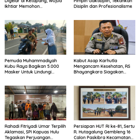
Digelar di Ketapang, Wujud
Pimpin Gaktibplin, Tekankan
Ikhtiar Memohon
Disiplin dan Profesionalisme
Keselamatan dan Turunnya
Hujan
Pemuda Muhammadiyah
Kabut Asap Karhutla
Kubu Raya Bagikan 5.000
Mengancam Kesehatan, RS
Masker Untuk Lindungi
Bhayangkara Siagakan
Warga Dari Kabut Asap
Dokter Spesialis Paru
Rahadi Fitriyadi Umar Terpilih
Persiapan HUT RI ke-81, Sertu
Aklamasi, SPI Kapuas Hulu
R. Hutagalung Gembleng 16
Tegaskan Perjuangan
Calon Paskibra Kecamatan