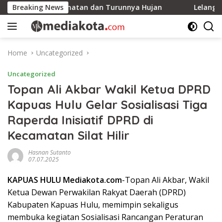
Skip
hon Keselamatan dan Turunnya Hujan
Breaking News
Lelang Serentak 
to
content
Home
Uncategorized
Uncategorized
Topan Ali Akbar Wakil Ketua DPRD
Kapuas Hulu Gelar Sosialisasi Tiga
Raperda Inisiatif DPRD di
Kecamatan Silat Hilir
Hasnan Sutanto
07.07.2025
KAPUAS HULU Mediakota.com
-Topan Ali Akbar, Wakil
Ketua Dewan Perwakilan Rakyat Daerah (DPRD)
Kabupaten Kapuas Hulu, memimpin sekaligus
membuka kegiatan Sosialisasi Rancangan Peraturan