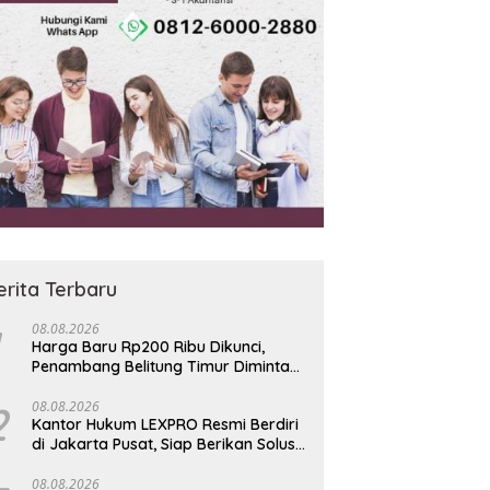
tas Data ASN Pontianak
Ribuan Penambang Mundur,
B
nggi
Siap Kepung Kantor Bupati
E
Jika Janji OC 73 Rp200 Ribu
K
Ingkar
K
erita Terbaru
08.08.2026
Harga Baru Rp200 Ribu Dikunci,
Penambang Belitung Timur Diminta
Jauhi Hutan Lindung dan DAS
2
08.08.2026
Kantor Hukum LEXPRO Resmi Berdiri
di Jakarta Pusat, Siap Berikan Solusi
Hukum Profesional
08.08.2026