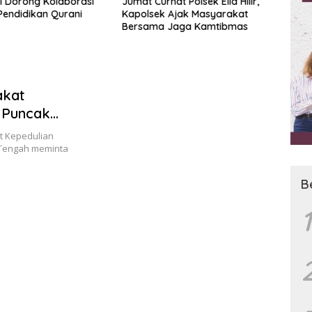
 Dorong Kolaborasi
Jumat Curhat Polsek Ella Hilir,
Kuali
Pendidikan Qurani
Kapolsek Ajak Masyarakat
Terti
Bersama Jaga Kamtibmas
akat
 Puncak
i Copot
t Kepedulian
 Tengah meminta
B
1