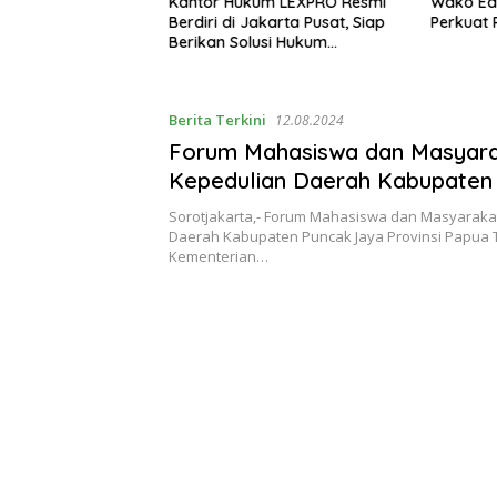
Rp200 Ribu
Kantor Hukum LEXPRO Resmi
Wako Edi
nambang Belitung
Berdiri di Jakarta Pusat, Siap
Perkuat 
ta Jauhi Hutan
Berikan Solusi Hukum
 DAS
Profesional
Berita Terkini
12.08.2024
Forum Mahasiswa dan Masyar
Kepedulian Daerah Kabupaten
Jaya Minta PJ Bupati Segera D
Sorotjakarta,- Forum Mahasiswa dan Masyaraka
Daerah Kabupaten Puncak Jaya Provinsi Papua
Kementerian…