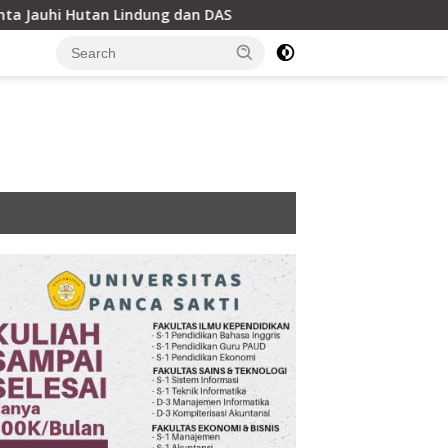
uhi Hutan Lindung dan DAS
Kantor Hukum LEXPRO Resmi 