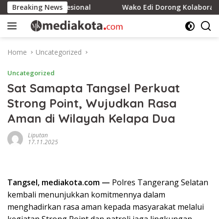
Skip
 Hukum Profesional
Breaking News
Wako Edi Dorong Kolaborasi Perkua
to
content
Home
Uncategorized
Uncategorized
Sat Samapta Tangsel Perkuat
Strong Point, Wujudkan Rasa
Aman di Wilayah Kelapa Dua
Liputan
17.11.2025
Tangsel, mediakota.com —
Polres Tangerang Selatan
kembali menunjukkan komitmennya dalam
menghadirkan rasa aman kepada masyarakat melalui