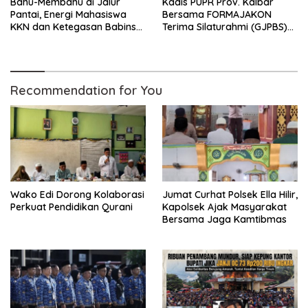
Bahu-Membahu di Jalur
Kadis PUPR Prov. Kalbar
Pantai, Energi Mahasiswa
Bersama FORMAJAKON
KKN dan Ketegasan Babinsa
Terima Silaturahmi (GJPBS)
Hidupkan Kembali
Malaysia
Sukamandi
Recommendation for You
Wako Edi Dorong Kolaborasi
Jumat Curhat Polsek Ella Hilir,
Perkuat Pendidikan Qurani
Kapolsek Ajak Masyarakat
Bersama Jaga Kamtibmas