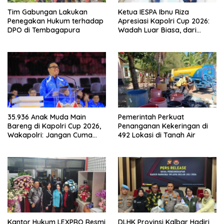
Tim Gabungan Lakukan
Ketua IESPA Ibnu Riza
Penegakan Hukum terhadap
Apresiasi Kapolri Cup 2026:
DPO di Tembagapura
Wadah Luar Biasa, dari
Polres hingga Panggung
Nasional
35.936 Anak Muda Main
Pemerintah Perkuat
Bareng di Kapolri Cup 2026,
Penanganan Kekeringan di
Wakapolri: Jangan Cuma
492 Lokasi di Tanah Air
Jadi Penonton, Jadilah
Talenta Digital
Kantor Hukum LEXPRO Resmi
DLHK Provinsi Kalbar Hadiri