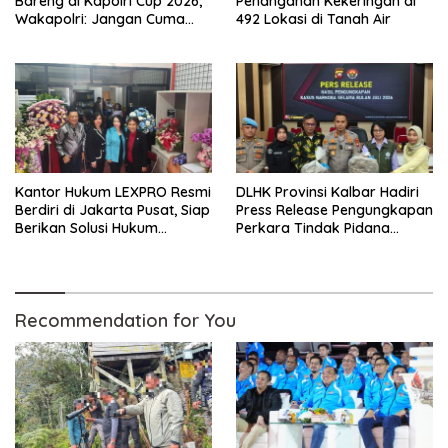
Bareng di Kapolri Cup 2026,
Penanganan Kekeringan di
Wakapolri: Jangan Cuma
492 Lokasi di Tanah Air
Jadi Penonton, Jadilah
Talenta Digital
Kantor Hukum LEXPRO Resmi
DLHK Provinsi Kalbar Hadiri
Berdiri di Jakarta Pusat, Siap
Press Release Pengungkapan
Berikan Solusi Hukum
Perkara Tindak Pidana
Profesional
Kejahatan Satwa Liar di
Polresta Pontianak
Recommendation for You