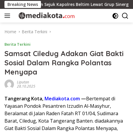
Skip
Breaking News
Pesan Sejuk Kapolres Beltim Lewat Grup Sinergi Beltim : A
to
content
Home
Berita Terkini
Berita Terkini
Samsat Ciledug Adakan Giat Bakti
Sosial Dalam Rangka Polantas
Menyapa
Liputan
28.10.2025
Tangerang Kota,
Mediakota.com
—
Bertempat di
Yayasan Pondok Pesantren Izzudin Al-Masyhur,
Beralamat di Jalan Raden Fatah RT 01/04, Sudimara
Barat, Ciledug, Kota Tangerang Banten. diadakannya
Giat Bakti Sosial Dalam Rangka Polantas Menyapa,