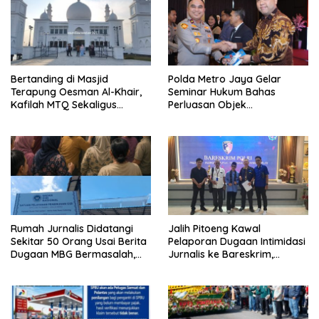
Bertanding di Masjid
Polda Metro Jaya Gelar
Terapung Oesman Al-Khair,
Seminar Hukum Bahas
Kafilah MTQ Sekaligus
Perluasan Objek
Nikmati Ikon Wisata Religi
Praperadilan dalam KUHAP
Kayong Utara
Baru
Rumah Jurnalis Didatangi
Jalih Pitoeng Kawal
Sekitar 50 Orang Usai Berita
Pelaporan Dugaan Intimidasi
Dugaan MBG Bermasalah,
Jurnalis ke Bareskrim,
Istri Mengaku Diintimidasi,
Tegaskan Pers Tak Boleh
Anak-anak Trauma
Dibungkam