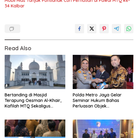
Mobil Hias Tanjak Pontianak Curi Perhatian di Pawai MTQ ke-
34 Kalbar
Read Also
Bertanding di Masjid
Polda Metro Jaya Gelar
Terapung Oesman Al-Khair,
Seminar Hukum Bahas
Kafilah MTQ Sekaligus
Perluasan Objek
Nikmati Ikon Wisata Religi
Praperadilan dalam KUHAP
Kayong Utara
Baru