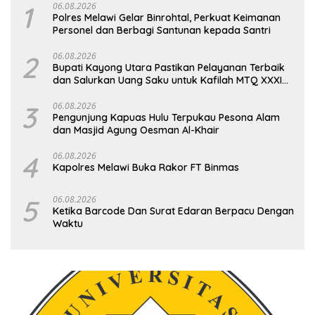
1
06.08.2026
Polres Melawi Gelar Binrohtal, Perkuat Keimanan
Personel dan Berbagi Santunan kepada Santri
2
06.08.2026
Bupati Kayong Utara Pastikan Pelayanan Terbaik
dan Salurkan Uang Saku untuk Kafilah MTQ XXXIV
Kalbar
3
06.08.2026
Pengunjung Kapuas Hulu Terpukau Pesona Alam
dan Masjid Agung Oesman Al-Khair
4
06.08.2026
Kapolres Melawi Buka Rakor FT Binmas
5
06.08.2026
Ketika Barcode Dan Surat Edaran Berpacu Dengan
Waktu