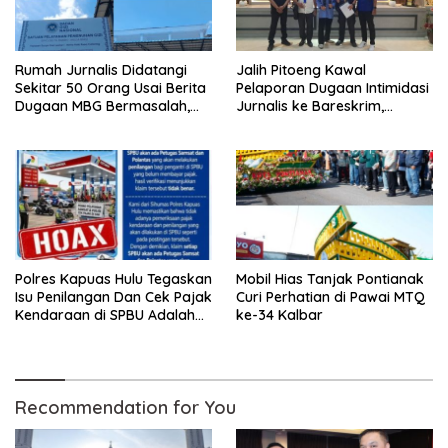
Rumah Jurnalis Didatangi
Jalih Pitoeng Kawal
Sekitar 50 Orang Usai Berita
Pelaporan Dugaan Intimidasi
Dugaan MBG Bermasalah,
Jurnalis ke Bareskrim,
Istri Mengaku Diintimidasi,
Tegaskan Pers Tak Boleh
Anak-anak Trauma
Dibungkam
Polres Kapuas Hulu Tegaskan
Mobil Hias Tanjak Pontianak
Isu Penilangan Dan Cek Pajak
Curi Perhatian di Pawai MTQ
Kendaraan di SPBU Adalah
ke-34 Kalbar
Hoax
Recommendation for You