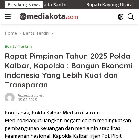
Skip
Santunan kepada Santri
Breaking News
Bupati Kayong Utara Pastikan P
to
content
Home
Berita Terkini
Berita Terkini
Rapat Pimpinan Tahun 2025 Polda
Kalbar, Kapolda : Bangun Ekonomi
Indonesia Yang Lebih Kuat dan
Transparan
Hasnan Sutanto
05.02.2025
Pontianak, Polda Kalbar Mediakota.com-
Menindaklanjuti langkah negara dalam meningkatkan
pembangunan keuangan dan menjamin stabilitas
keamanan nasional, Kapolda Kalbar Irjen Pol. Pipit