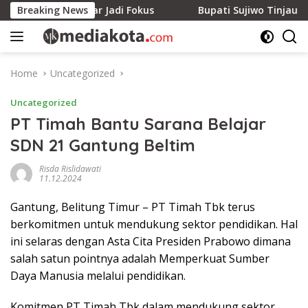
Skip
 Dua Besar Jadi Fokus
Breaking News
Bupati Sujiwo Tinjau Rencana P
to
content
Home
Uncategorized
Uncategorized
PT Timah Bantu Sarana Belajar
SDN 21 Gantung Beltim
Risda Rislidawati
11.12.2024
Gantung, Belitung Timur – PT Timah Tbk terus
berkomitmen untuk mendukung sektor pendidikan. Hal
ini selaras dengan Asta Cita Presiden Prabowo dimana
salah satun pointnya adalah Memperkuat Sumber
Daya Manusia melalui pendidikan.
Komitmen PT Timah Tbk dalam mendukung sektor