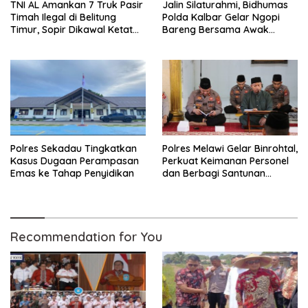
TNI AL Amankan 7 Truk Pasir
Jalin Silaturahmi, Bidhumas
Timah Ilegal di Belitung
Polda Kalbar Gelar Ngopi
Timur, Sopir Dikawal Ketat
Bareng Bersama Awak
ke Pos Manggar
Media Online
Polres Sekadau Tingkatkan
Polres Melawi Gelar Binrohtal,
Kasus Dugaan Perampasan
Perkuat Keimanan Personel
Emas ke Tahap Penyidikan
dan Berbagi Santunan
kepada Santri
Recommendation for You