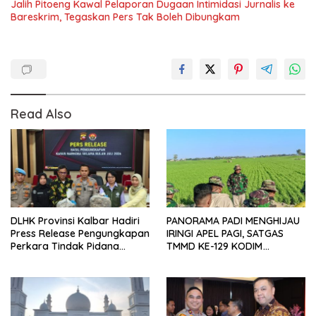
Jalih Pitoeng Kawal Pelaporan Dugaan Intimidasi Jurnalis ke
Bareskrim, Tegaskan Pers Tak Boleh Dibungkam
Read Also
DLHK Provinsi Kalbar Hadiri
PANORAMA PADI MENGHIJAU
Press Release Pengungkapan
IRINGI APEL PAGI, SATGAS
Perkara Tindak Pidana
TMMD KE-129 KODIM
Kejahatan Satwa Liar di
1404/PINRANG MAKIN
Polresta Pontianak
BERSEMANGAT