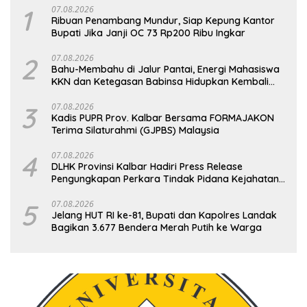
1
07.08.2026
Ribuan Penambang Mundur, Siap Kepung Kantor
Bupati Jika Janji OC 73 Rp200 Ribu Ingkar
2
07.08.2026
Bahu-Membahu di Jalur Pantai, Energi Mahasiswa
KKN dan Ketegasan Babinsa Hidupkan Kembali
Sukamandi
3
07.08.2026
Kadis PUPR Prov. Kalbar Bersama FORMAJAKON
Terima Silaturahmi (GJPBS) Malaysia
4
07.08.2026
DLHK Provinsi Kalbar Hadiri Press Release
Pengungkapan Perkara Tindak Pidana Kejahatan
Satwa Liar di Polresta Pontianak
5
07.08.2026
Jelang HUT RI ke-81, Bupati dan Kapolres Landak
Bagikan 3.677 Bendera Merah Putih ke Warga