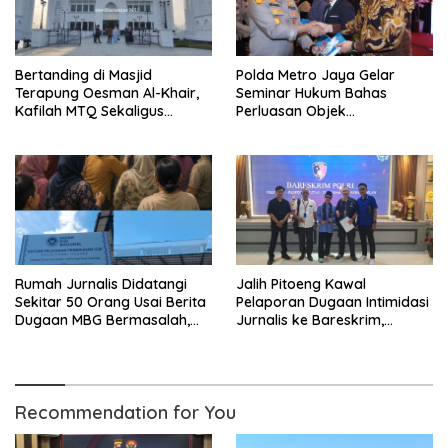
Bertanding di Masjid
Polda Metro Jaya Gelar
Terapung Oesman Al-Khair,
Seminar Hukum Bahas
Kafilah MTQ Sekaligus
Perluasan Objek
Nikmati Ikon Wisata Religi
Praperadilan dalam KUHAP
Kayong Utara
Baru
Rumah Jurnalis Didatangi
Jalih Pitoeng Kawal
Sekitar 50 Orang Usai Berita
Pelaporan Dugaan Intimidasi
Dugaan MBG Bermasalah,
Jurnalis ke Bareskrim,
Istri Mengaku Diintimidasi,
Tegaskan Pers Tak Boleh
Anak-anak Trauma
Dibungkam
Recommendation for You