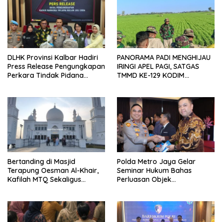
DLHK Provinsi Kalbar Hadiri
PANORAMA PADI MENGHIJAU
Press Release Pengungkapan
IRINGI APEL PAGI, SATGAS
Perkara Tindak Pidana
TMMD KE-129 KODIM
Kejahatan Satwa Liar di
1404/PINRANG MAKIN
Polresta Pontianak
BERSEMANGAT
Bertanding di Masjid
Polda Metro Jaya Gelar
Terapung Oesman Al-Khair,
Seminar Hukum Bahas
Kafilah MTQ Sekaligus
Perluasan Objek
Nikmati Ikon Wisata Religi
Praperadilan dalam KUHAP
Kayong Utara
Baru