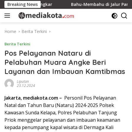
Skip
00 Ribu Ingkar
Breaking News
Bahu-Membahu di Jalur Pantai, Energi
to
content
Home
Berita Terkini
Berita Terkini
Pos Pelayanan Nataru di
Pelabuhan Muara Angke Beri
Layanan dan Imbauan Kamtibmas
Liputan
23.12.2024
Jakarta, mediakota.com –
Personil Pos Pelayanan
Natal dan Tahun Baru (Nataru) 2024-2025 Polsek
Kawasan Sunda Kelapa, Polres Pelabuhan Tanjung
Priok menggelar pelayanan dan imbauan keamanan
kepada penumpang kapal wisata di Dermaga Kali