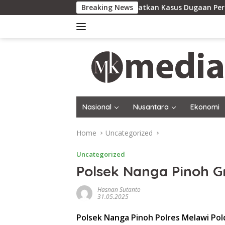
Skip
Polres Sekadau Tingkatkan Kasus Dugaan Perampasan Emas ke
Breaking News
to
content
Nasional
Nusantara
Ekonomi
Home
Uncategorized
Uncategorized
Polsek Nanga Pinoh G
Hasnan Sutanto
31.05.2025
Polsek Nanga Pinoh Polres Melawi Po