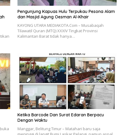
Pengunjung Kapuas Hulu Terpukau Pesona Alam
lah
dan Masjid Agung Oesman Al-Khair
KAYONG UTARA MEDIAKOTA.Com – Musabaqah
Tilawatil Quran (MTQ) XXXIV Tingkat Provinsi
tikan
Kalimantan Barat tidak hanya…
Ketika Barcode Dan Surat Edaran Berpacu
Dengan Waktu
mbuka
Manggar, Belitung Timur – Matahari baru saja
meninggi di langit Bumi Laskar Pelangi, namun aspal…