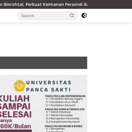
kuat Keimanan Personel dan Berbagi Santunan kepada Santri