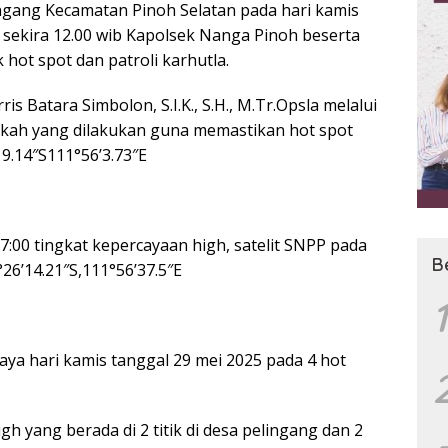
ingang Kecamatan Pinoh Selatan pada hari kamis
5 sekira 12.00 wib Kapolsek Nanga Pinoh beserta
hot spot dan patroli karhutla.
s Batara Simbolon, S.I.K., S.H., M.Tr.Opsla melalui
kah yang dilakukan guna memastikan hot spot
19.14″S111°56’3.73″E
07:00 tingkat kepercayaan high, satelit SNPP pada
B
26’14.21″S,111°56’37.5″E
1
Jaya hari kamis tanggal 29 mei 2025 pada 4 hot
gh yang berada di 2 titik di desa pelingang dan 2