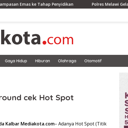
 Tahap Penyidikan
Polres Melawi Gelar Binrohtal, Per
Gaya Hidup
Hiburan
Olahraga
Otomotif
round cek Hot Spot
lda Kalbar Mediakota.com
– Adanya Hot Spot (Titik