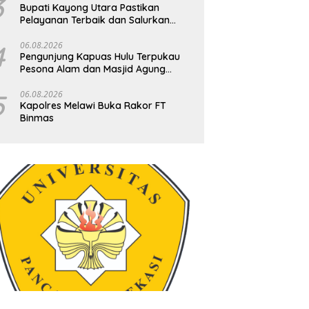
3
Bupati Kayong Utara Pastikan
Pelayanan Terbaik dan Salurkan
Uang Saku untuk Kafilah MTQ XXXIV
Kalbar
4
06.08.2026
Pengunjung Kapuas Hulu Terpukau
Pesona Alam dan Masjid Agung
Oesman Al-Khair
5
06.08.2026
Kapolres Melawi Buka Rakor FT
Binmas