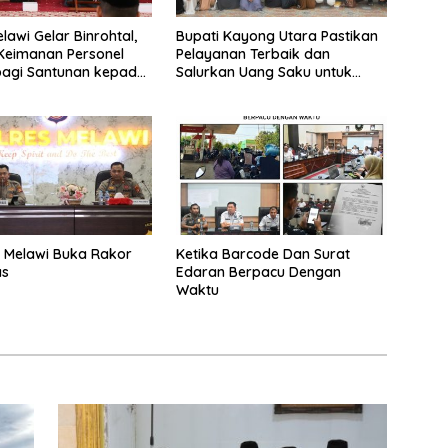
lawi Gelar Binrohtal,
Bupati Kayong Utara Pastikan
Keimanan Personel
Pelayanan Terbaik dan
bagi Santunan kepada
Salurkan Uang Saku untuk
Kafilah MTQ XXXIV Kalbar
 Melawi Buka Rakor
Ketika Barcode Dan Surat
as
Edaran Berpacu Dengan
Waktu