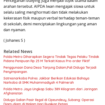
Pencegahan bullying juga menjadi topik utama dalam
arahan tersebut. AIPDA Iwan mengajak siswa untuk
selalu saling menghormati dan tidak melakukan
kekerasan fisik maupun verbal terhadap teman-teman
di sekolah, demi menciptakan lingkungan yang aman
dan nyaman.
( Johanes S )
Related News
Polda Metro Diharapkan Segera Tindak Tegas Pelaku Tindak
Pidana Penipuan Rp 25 M Terkait Kasus Pre-order Fiktif
Penggunaan Dana Desa Tanjung Dalam,Pali Diduga Terjadi
Penyimpangan.
Satresnarkoba Polres Jakbar Berikan Edukasi Bahaya
Narkoba di SMK Muhammadiyah 4 Palmerah
Polda Metro Jaya Ungkap Sabu 389 Kilogram dari Jaringan
Afghanistan
Diduga Galian Pasir Ilegal di Cipeundeuy, Subang: Operasi
Diam-diam di Malam Hari Rugikan Petani