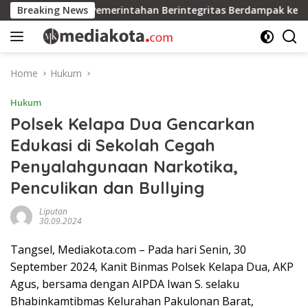
Skip
Wako Edi: Pemerintahan Berintegritas Berdampak ke Kualita
Breaking News
to
content
Home
Hukum
Hukum
Polsek Kelapa Dua Gencarkan
Edukasi di Sekolah Cegah
Penyalahgunaan Narkotika,
Penculikan dan Bullying
Liputan
30.09.2024
Tangsel, Mediakota.com – Pada hari Senin, 30
September 2024, Kanit Binmas Polsek Kelapa Dua, AKP
Agus, bersama dengan AIPDA Iwan S. selaku
Bhabinkamtibmas Kelurahan Pakulonan Barat,