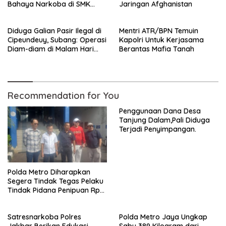
Bahaya Narkoba di SMK
Jaringan Afghanistan
Muhammadiyah 4 Palmerah
Diduga Galian Pasir Ilegal di
Mentri ATR/BPN Temuin
Cipeundeuy, Subang: Operasi
Kapolri Untuk Kerjasama
Diam-diam di Malam Hari
Berantas Mafia Tanah
Rugikan Petani
Recommendation for You
Penggunaan Dana Desa
Tanjung Dalam,Pali Diduga
Terjadi Penyimpangan.
Polda Metro Diharapkan
Segera Tindak Tegas Pelaku
Tindak Pidana Penipuan Rp
25 M Terkait Kasus Pre-order
Fiktif
Satresnarkoba Polres
Polda Metro Jaya Ungkap
Jakbar Berikan Edukasi
Sabu 389 Kilogram dari