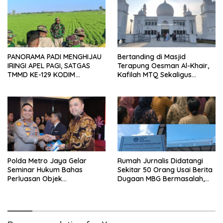
PANORAMA PADI MENGHIJAU
Bertanding di Masjid
IRINGI APEL PAGI, SATGAS
Terapung Oesman Al-Khair,
TMMD KE-129 KODIM
Kafilah MTQ Sekaligus
1404/PINRANG MAKIN
Nikmati Ikon Wisata Religi
BERSEMANGAT
Kayong Utara
Polda Metro Jaya Gelar
Rumah Jurnalis Didatangi
Seminar Hukum Bahas
Sekitar 50 Orang Usai Berita
Perluasan Objek
Dugaan MBG Bermasalah,
Praperadilan dalam KUHAP
Istri Mengaku Diintimidasi,
Baru
Anak-anak Trauma