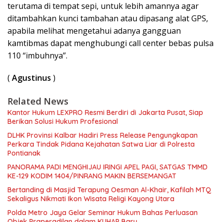
terutama di tempat sepi, untuk lebih amannya agar
ditambahkan kunci tambahan atau dipasang alat GPS,
apabila melihat mengetahui adanya gangguan
kamtibmas dapat menghubungi call center bebas pulsa
110 “imbuhnya”.
(
Agustinus
)
Related News
Kantor Hukum LEXPRO Resmi Berdiri di Jakarta Pusat, Siap
Berikan Solusi Hukum Profesional
DLHK Provinsi Kalbar Hadiri Press Release Pengungkapan
Perkara Tindak Pidana Kejahatan Satwa Liar di Polresta
Pontianak
PANORAMA PADI MENGHIJAU IRINGI APEL PAGI, SATGAS TMMD
KE-129 KODIM 1404/PINRANG MAKIN BERSEMANGAT
Bertanding di Masjid Terapung Oesman Al-Khair, Kafilah MTQ
Sekaligus Nikmati Ikon Wisata Religi Kayong Utara
Polda Metro Jaya Gelar Seminar Hukum Bahas Perluasan
Objek Praperadilan dalam KUHAP Baru