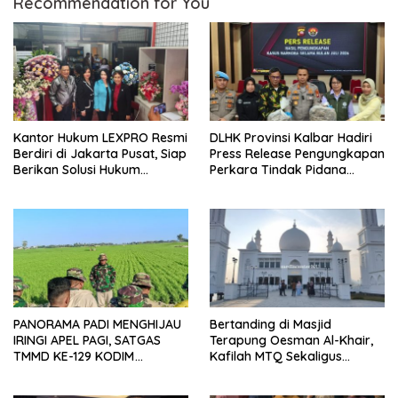
Recommendation for You
Kantor Hukum LEXPRO Resmi
DLHK Provinsi Kalbar Hadiri
Berdiri di Jakarta Pusat, Siap
Press Release Pengungkapan
Berikan Solusi Hukum
Perkara Tindak Pidana
Profesional
Kejahatan Satwa Liar di
Polresta Pontianak
PANORAMA PADI MENGHIJAU
Bertanding di Masjid
IRINGI APEL PAGI, SATGAS
Terapung Oesman Al-Khair,
TMMD KE-129 KODIM
Kafilah MTQ Sekaligus
1404/PINRANG MAKIN
Nikmati Ikon Wisata Religi
BERSEMANGAT
Kayong Utara