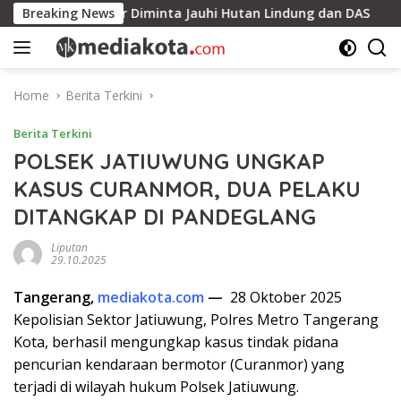
Skip
itung Timur Diminta Jauhi Hutan Lindung dan DAS
Breaking News
Kant
to
content
Home
Berita Terkini
Berita Terkini
POLSEK JATIUWUNG UNGKAP
KASUS CURANMOR, DUA PELAKU
DITANGKAP DI PANDEGLANG
Liputan
29.10.2025
Tangerang,
mediakota.com
—
28 Oktober 2025
Kepolisian Sektor Jatiuwung, Polres Metro Tangerang
Kota, berhasil mengungkap kasus tindak pidana
pencurian kendaraan bermotor (Curanmor) yang
terjadi di wilayah hukum Polsek Jatiuwung.