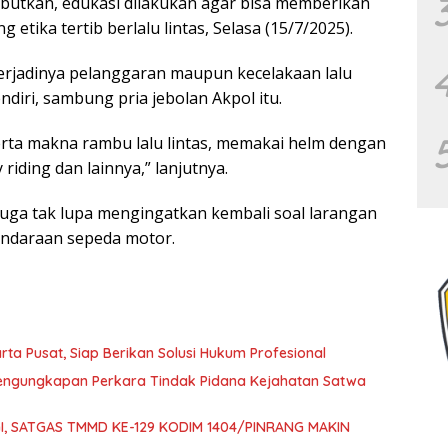
butkan, edukasi dilakukan agar bisa memberikan
tika tertib berlalu lintas, Selasa (15/7/2025).
erjadinya pelanggaran maupun kecelakaan lalu
endiri, sambung pria jebolan Akpol itu.
serta makna rambu lalu lintas, memakai helm dengan
riding dan lainnya,” lanjutnya.
 juga tak lupa mengingatkan kembali soal larangan
ndaraan sepeda motor.
ta Pusat, Siap Berikan Solusi Hukum Profesional
 Pengungkapan Perkara Tindak Pidana Kejahatan Satwa
GI, SATGAS TMMD KE-129 KODIM 1404/PINRANG MAKIN