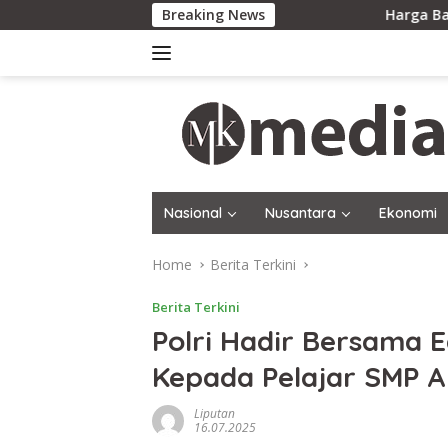
Skip
Breaking News
Harga Baru Rp200 Ribu Di
to
content
Nasional
Nusantara
Ekonomi
Home
Berita Terkini
Berita Terkini
Polri Hadir Bersama E
Kepada Pelajar SMP A
Liputan
16.07.2025