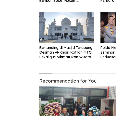
Berikan Solusi Hukum
Perkara 
Profesional
Kejahata
Polresta
Bertanding di Masjid Terapung
Polda Me
Oesman Al-Khair, Kafilah MTQ
Seminar
Sekaligus Nikmati Ikon Wisata
Perluasa
Religi Kayong Utara
dalam K
Recommendation for You