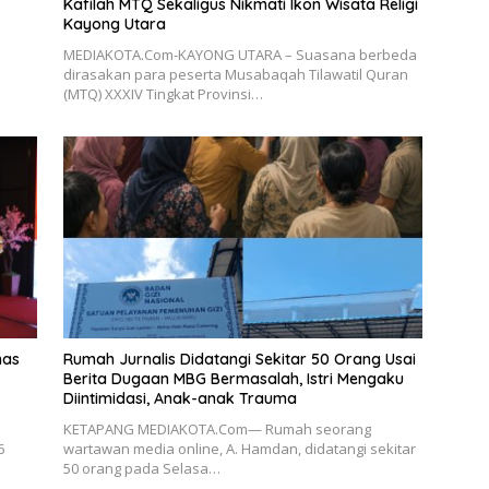
Kafilah MTQ Sekaligus Nikmati Ikon Wisata Religi
Kayong Utara
MEDIAKOTA.Com-KAYONG UTARA – Suasana berbeda
dirasakan para peserta Musabaqah Tilawatil Quran
(MTQ) XXXIV Tingkat Provinsi…
has
Rumah Jurnalis Didatangi Sekitar 50 Orang Usai
Berita Dugaan MBG Bermasalah, Istri Mengaku
Diintimidasi, Anak-anak Trauma
KETAPANG MEDIAKOTA.Com— Rumah seorang
6
wartawan media online, A. Hamdan, didatangi sekitar
50 orang pada Selasa…