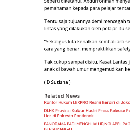
Seperti diketahui, Abdurrohman menye
pemahaman kepada para pelajar tentang e
Tentu saja tujuannya demi mencegah t
lintas yang dilakukan oleh pelajar itu s
“Sekaligus kita kenalkan kembali arti 
cara yang benar, mempraktikkan safety 
Tak cukup sampai disitu, Kasat Lantas
anak di bawah umur mengemudikan ke
(
D Sutisna
)
Related News
Kantor Hukum LEXPRO Resmi Berdiri di Jakar
DLHK Provinsi Kalbar Hadiri Press Release
Liar di Polresta Pontianak
PANORAMA PADI MENGHIJAU IRINGI APEL PA
BERSEMANGAT