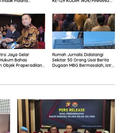
Tindak Pidana
KE-129 KODIM 1404/PINRANG
n Satwa Liar di
MAKIN BERSEMANGAT
 Pontianak
tro Jaya Gelar
Rumah Jurnalis Didatangi
 Hukum Bahas
Sekitar 50 Orang Usai Berita
n Objek Praperadilan
Dugaan MBG Bermasalah, Istri
UHAP Baru
Mengaku Diintimidasi, Anak-
anak Trauma