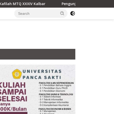
V Kalbar
Pengunjung Kapuas Hulu Terpukau Pesona Al