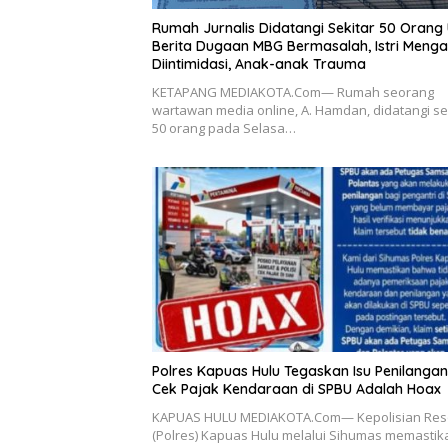
Rumah Jurnalis Didatangi Sekitar 50 Orang 
Berita Dugaan MBG Bermasalah, Istri Meng
Diintimidasi, Anak-anak Trauma
KETAPANG MEDIAKOTA.Com— Rumah seorang
wartawan media online, A. Hamdan, didatangi se
50 orang pada Selasa…
Polres Kapuas Hulu Tegaskan Isu Penilanga
Cek Pajak Kendaraan di SPBU Adalah Hoax
KAPUAS HULU MEDIAKOTA.Com— Kepolisian Res
(Polres) Kapuas Hulu melalui Sihumas memastik