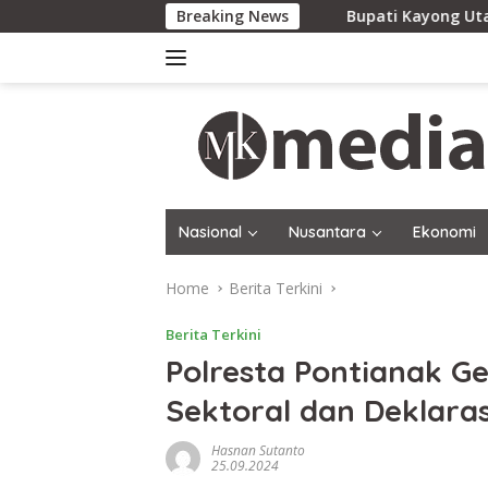
Skip
Breaking News
Bupati Kayong Utara Pastikan Pela
to
content
Nasional
Nusantara
Ekonomi
Home
Berita Terkini
Berita Terkini
Polresta Pontianak Ge
Sektoral dan Deklara
Hasnan Sutanto
25.09.2024