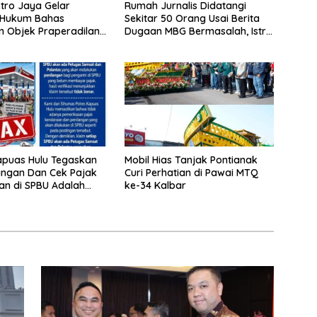
tro Jaya Gelar
Rumah Jurnalis Didatangi
 Hukum Bahas
Sekitar 50 Orang Usai Berita
n Objek Praperadilan
Dugaan MBG Bermasalah, Istri
UHAP Baru
Mengaku Diintimidasi, Anak-
anak Trauma
apuas Hulu Tegaskan
Mobil Hias Tanjak Pontianak
langan Dan Cek Pajak
Curi Perhatian di Pawai MTQ
n di SPBU Adalah
ke-34 Kalbar