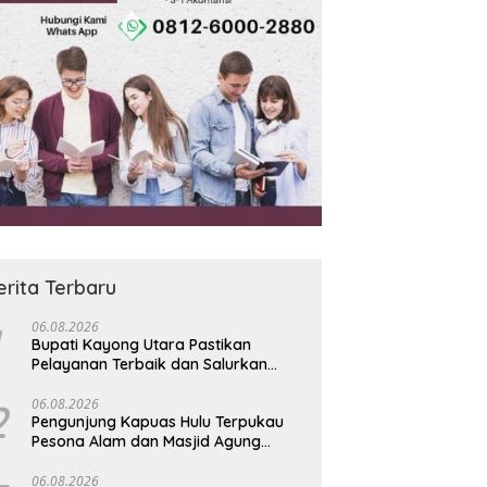
erita Terbaru
06.08.2026
Bupati Kayong Utara Pastikan
Pelayanan Terbaik dan Salurkan
Uang Saku untuk Kafilah MTQ XXXIV
Kalbar
2
06.08.2026
Pengunjung Kapuas Hulu Terpukau
Pesona Alam dan Masjid Agung
Oesman Al-Khair
06.08.2026