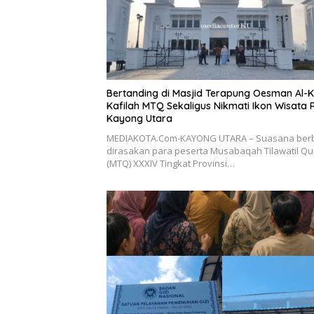
Bertanding di Masjid Terapung Oesman Al-K
Kafilah MTQ Sekaligus Nikmati Ikon Wisata R
Kayong Utara
MEDIAKOTA.Com-KAYONG UTARA – Suasana ber
dirasakan para peserta Musabaqah Tilawatil Q
(MTQ) XXXIV Tingkat Provinsi…