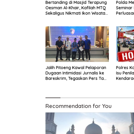
Bertanding di Masjid Terapung
Polda Me
Oesman Al-Khair, Kafilah MTQ
Seminar
Sekaligus Nikmati Ikon Wisata
Perluasa
Religi Kayong Utara
dalam K
Jalih Pitoeng Kawal Pelaporan
Polres K
Dugaan Intimidasi Jurnalis ke
Isu Peni
Bareskrim, Tegaskan Pers Tak
Kendaraa
Boleh Dibungkam
Hoax
Recommendation for You