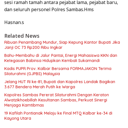
sesi ramah tamah antara pejabat lama, pejabat baru,
dan seluruh personel Polres Sambas.Hms
Hasnan.s
Related News
Ribuan Penambang Mundur, Siap Kepung Kantor Bupati Jika
Janji OC 73 Rp200 Ribu Ingkar
Bahu-Membahu di Jalur Pantai, Energi Mahasiswa KKN dan
Ketegasan Babinsa Hidupkan Kembali Sukamandi
Kadis PUPR Prov. Kalbar Bersama FORMAJAKON Terima
Silaturahmi (GJPBS) Malaysia
Jelang HUT RI ke-81, Bupati dan Kapolres Landak Bagikan
3.677 Bendera Merah Putih ke Warga
‎Kapolres Sambas Pererat Silaturahmi Dengan Keraton
Alwatzikhoebillah Kesultanan Sambas, Perkuat Sinergi
Menjaga Kamtibmas
19 Kafilah Pontianak Melaju ke Final MTQ Kalbar ke-34 di
Kayong Utara