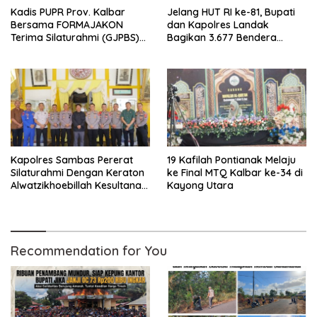
Kadis PUPR Prov. Kalbar
Jelang HUT RI ke-81, Bupati
Bersama FORMAJAKON
dan Kapolres Landak
Terima Silaturahmi (GJPBS)
Bagikan 3.677 Bendera
Malaysia
Merah Putih ke Warga
‎Kapolres Sambas Pererat
19 Kafilah Pontianak Melaju
Silaturahmi Dengan Keraton
ke Final MTQ Kalbar ke-34 di
Alwatzikhoebillah Kesultanan
Kayong Utara
Sambas, Perkuat Sinergi
Menjaga Kamtibmas
Recommendation for You