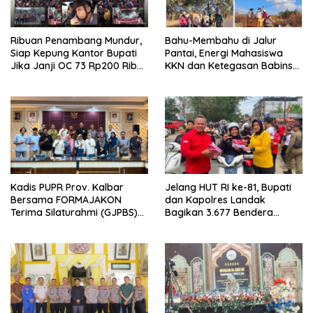
Ribuan Penambang Mundur,
Bahu-Membahu di Jalur
Siap Kepung Kantor Bupati
Pantai, Energi Mahasiswa
Jika Janji OC 73 Rp200 Ribu
KKN dan Ketegasan Babinsa
Ingkar
Hidupkan Kembali
Sukamandi
Kadis PUPR Prov. Kalbar
Jelang HUT RI ke-81, Bupati
Bersama FORMAJAKON
dan Kapolres Landak
Terima Silaturahmi (GJPBS)
Bagikan 3.677 Bendera
Malaysia
Merah Putih ke Warga