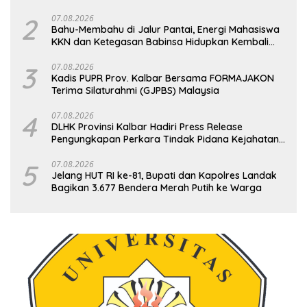
2
07.08.2026
Bahu-Membahu di Jalur Pantai, Energi Mahasiswa
KKN dan Ketegasan Babinsa Hidupkan Kembali
Sukamandi
3
07.08.2026
Kadis PUPR Prov. Kalbar Bersama FORMAJAKON
Terima Silaturahmi (GJPBS) Malaysia
4
07.08.2026
DLHK Provinsi Kalbar Hadiri Press Release
Pengungkapan Perkara Tindak Pidana Kejahatan
Satwa Liar di Polresta Pontianak
5
07.08.2026
Jelang HUT RI ke-81, Bupati dan Kapolres Landak
Bagikan 3.677 Bendera Merah Putih ke Warga