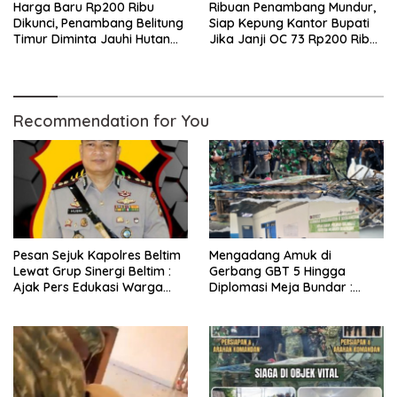
Harga Baru Rp200 Ribu
Ribuan Penambang Mundur,
Dikunci, Penambang Belitung
Siap Kepung Kantor Bupati
Timur Diminta Jauhi Hutan
Jika Janji OC 73 Rp200 Ribu
Lindung dan DAS
Ingkar
Recommendation for You
Pesan Sejuk Kapolres Beltim
Mengadang Amuk di
Lewat Grup Sinergi Beltim :
Gerbang GBT 5 Hingga
Ajak Pers Edukasi Warga
Diplomasi Meja Bundar :
Tolak Anarkisme
Fragmen Ketegangan dan
Peran Senyap Mayor Cke
Ihsan Redam Konflik Timah
Belitung