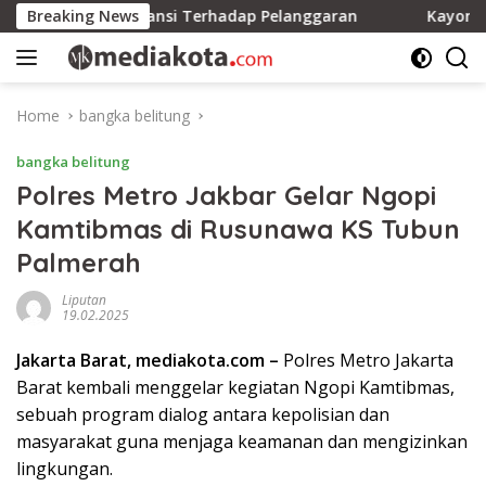
Skip
 Ada Toleransi Terhadap Pelanggaran
Breaking News
Kayong Utara Su
to
content
Home
bangka belitung
bangka belitung
Polres Metro Jakbar Gelar Ngopi
Kamtibmas di Rusunawa KS Tubun
Palmerah
Liputan
19.02.2025
Jakarta Barat, mediakota.com –
Polres Metro Jakarta
Barat kembali menggelar kegiatan Ngopi Kamtibmas,
sebuah program dialog antara kepolisian dan
masyarakat guna menjaga keamanan dan mengizinkan
lingkungan.