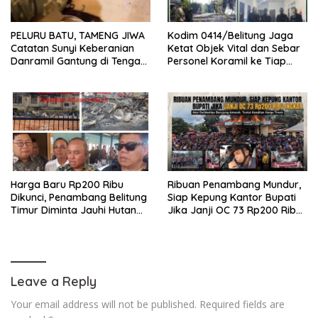
PELURU BATU, TAMENG JIWA
Kodim 0414/Belitung Jaga
Catatan Sunyi Keberanian
Ketat Objek Vital dan Sebar
Danramil Gantung di Tengah
Personel Koramil ke Tiap
Amuk Massa Ke PT Timah
Stasiun Pengumpul Timah
Harga Baru Rp200 Ribu
Ribuan Penambang Mundur,
Dikunci, Penambang Belitung
Siap Kepung Kantor Bupati
Timur Diminta Jauhi Hutan
Jika Janji OC 73 Rp200 Ribu
Lindung dan DAS
Ingkar
Leave a Reply
Your email address will not be published.
Required fields are