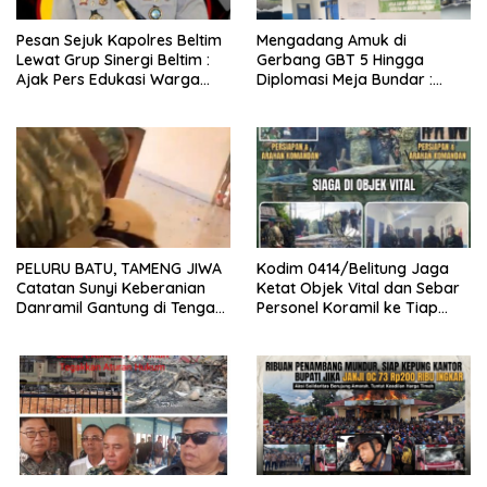
Pesan Sejuk Kapolres Beltim
Mengadang Amuk di
Lewat Grup Sinergi Beltim :
Gerbang GBT 5 Hingga
Ajak Pers Edukasi Warga
Diplomasi Meja Bundar :
Tolak Anarkisme
Fragmen Ketegangan dan
Peran Senyap Mayor Cke
Ihsan Redam Konflik Timah
Belitung
PELURU BATU, TAMENG JIWA
Kodim 0414/Belitung Jaga
Catatan Sunyi Keberanian
Ketat Objek Vital dan Sebar
Danramil Gantung di Tengah
Personel Koramil ke Tiap
Amuk Massa Ke PT Timah
Stasiun Pengumpul Timah