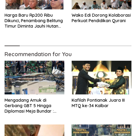
Harga Baru Rp200 Ribu
Wako Edi Dorong Kolaborasi
Dikunci, Penambang Belitung
Perkuat Pendidikan Qurani
Timur Diminta Jauhi Hutan
Lindung dan DAS
Recommendation for You
Mengadang Amuk di
Kafilah Pontianak Juara III
Gerbang GBT 5 Hingga
MTQ ke-34 Kalbar
Diplomasi Meja Bundar :
Fragmen Ketegangan dan
Peran Senyap Mayor Cke
Ihsan Redam Konflik Timah
Belitung