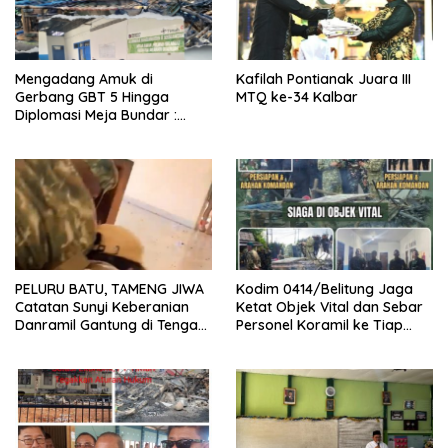
Mengadang Amuk di
Kafilah Pontianak Juara III
Gerbang GBT 5 Hingga
MTQ ke-34 Kalbar
Diplomasi Meja Bundar :
Fragmen Ketegangan dan
Peran Senyap Mayor Cke
Ihsan Redam Konflik Timah
Belitung
PELURU BATU, TAMENG JIWA
Kodim 0414/Belitung Jaga
Catatan Sunyi Keberanian
Ketat Objek Vital dan Sebar
Danramil Gantung di Tengah
Personel Koramil ke Tiap
Amuk Massa Ke PT Timah
Stasiun Pengumpul Timah