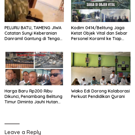
PELURU BATU, TAMENG JIWA
Kodim 0414/Belitung Jaga
Catatan Sunyi Keberanian
Ketat Objek Vital dan Sebar
Danramil Gantung di Tengah
Personel Koramil ke Tiap
Amuk Massa Ke PT Timah
Stasiun Pengumpul Timah
Harga Baru Rp200 Ribu
Wako Edi Dorong Kolaborasi
Dikunci, Penambang Belitung
Perkuat Pendidikan Qurani
Timur Diminta Jauhi Hutan
Lindung dan DAS
Leave a Reply