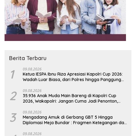
Berita Terbaru
1
09.08.2026
Ketua IESPA Ibnu Riza Apresiasi Kapolri Cup 2026:
Wadah Luar Biasa, dari Polres hingga Panggung
Nasional
2
09.08.2026
35.936 Anak Muda Main Bareng di Kapolri Cup
2026, Wakapolri: Jangan Cuma Jadi Penonton,
Jadilah Talenta Digital
3
09.08.2026
Mengadang Amuk di Gerbang GBT 5 Hingga
Diplomasi Meja Bundar : Fragmen Ketegangan dan
Peran Senyap Mayor Cke Ihsan Redam Konflik
Timah Belitung
09.08.2026