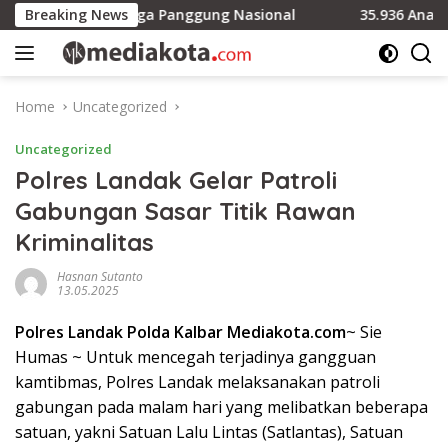
Skip
 Polres hingga Panggung Nasional
Breaking News
35.936 Anak Muda Main
to
content
Home
Uncategorized
Uncategorized
Polres Landak Gelar Patroli
Gabungan Sasar Titik Rawan
Kriminalitas
Hasnan Sutanto
13.05.2025
Polres Landak Polda Kalbar Mediakota.com
~ Sie
Humas ~ Untuk mencegah terjadinya gangguan
kamtibmas, Polres Landak melaksanakan patroli
gabungan pada malam hari yang melibatkan beberapa
satuan, yakni Satuan Lalu Lintas (Satlantas), Satuan