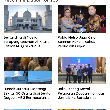
Recommendation for You
Bertanding di Masjid
Polda Metro Jaya Gelar
Terapung Oesman Al-Khair,
Seminar Hukum Bahas
Kafilah MTQ Sekaligus
Perluasan Objek
Nikmati Ikon Wisata Religi
Praperadilan dalam KUHAP
Kayong Utara
Baru
Rumah Jurnalis Didatangi
Jalih Pitoeng Kawal
Sekitar 50 Orang Usai Berita
Pelaporan Dugaan Intimidasi
Dugaan MBG Bermasalah,
Jurnalis ke Bareskrim,
Istri Mengaku Diintimidasi,
Tegaskan Pers Tak Boleh
Anak-anak Trauma
Dibungkam