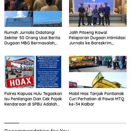
Rumah Jurnalis Didatangi
Jalih Pitoeng Kawal
Sekitar 50 Orang Usai Berita
Pelaporan Dugaan Intimidasi
Dugaan MBG Bermasalah,
Jurnalis ke Bareskrim,
Istri Mengaku Diintimidasi,
Tegaskan Pers Tak Boleh
Anak-anak Trauma
Dibungkam
Polres Kapuas Hulu Tegaskan
Mobil Hias Tanjak Pontianak
Isu Penilangan Dan Cek Pajak
Curi Perhatian di Pawai MTQ
Kendaraan di SPBU Adalah
ke-34 Kalbar
Hoax