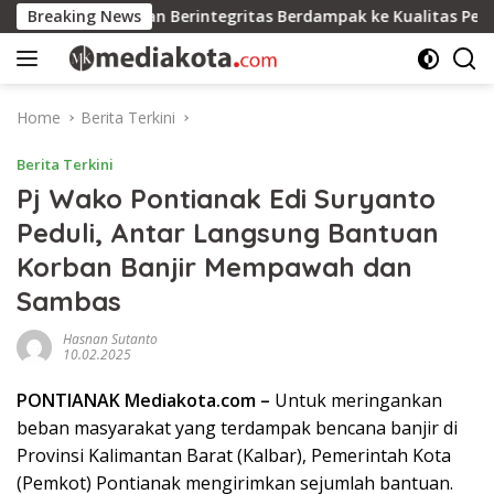
Skip
erintahan Berintegritas Berdampak ke Kualitas Pelayanan Wa
Breaking News
to
content
Home
Berita Terkini
Berita Terkini
Pj Wako Pontianak Edi Suryanto
Peduli, Antar Langsung Bantuan
Korban Banjir Mempawah dan
Sambas
Hasnan Sutanto
10.02.2025
PONTIANAK Mediakota.com –
Untuk meringankan
beban masyarakat yang terdampak bencana banjir di
Provinsi Kalimantan Barat (Kalbar), Pemerintah Kota
(Pemkot) Pontianak mengirimkan sejumlah bantuan.