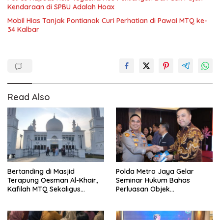
Kendaraan di SPBU Adalah Hoax
Mobil Hias Tanjak Pontianak Curi Perhatian di Pawai MTQ ke-
34 Kalbar
Read Also
Bertanding di Masjid
Polda Metro Jaya Gelar
Terapung Oesman Al-Khair,
Seminar Hukum Bahas
Kafilah MTQ Sekaligus
Perluasan Objek
Nikmati Ikon Wisata Religi
Praperadilan dalam KUHAP
Kayong Utara
Baru