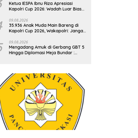
3
Ketua IESPA Ibnu Riza Apresiasi
Kapolri Cup 2026: Wadah Luar Biasa,
dari Polres hingga Panggung
Nasional
4
09.08.2026
35.936 Anak Muda Main Bareng di
Kapolri Cup 2026, Wakapolri: Jangan
Cuma Jadi Penonton, Jadilah Talenta
Digital
5
09.08.2026
Mengadang Amuk di Gerbang GBT 5
Hingga Diplomasi Meja Bundar :
Fragmen Ketegangan dan Peran
Senyap Mayor Cke Ihsan Redam
Konflik Timah Belitung