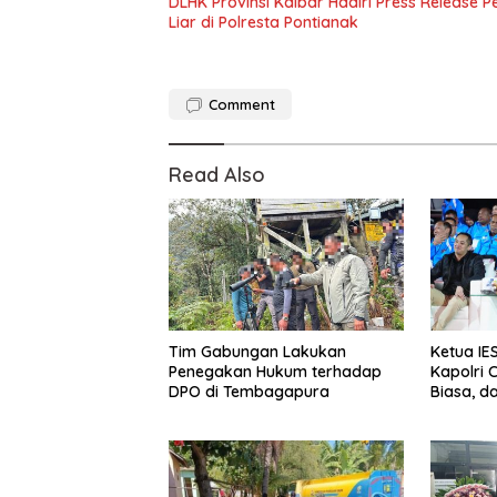
DLHK Provinsi Kalbar Hadiri Press Release
Liar di Polresta Pontianak
Comment
Read Also
Tim Gabungan Lakukan
Ketua IES
Penegakan Hukum terhadap
Kapolri 
DPO di Tembagapura
Biasa, da
Panggun