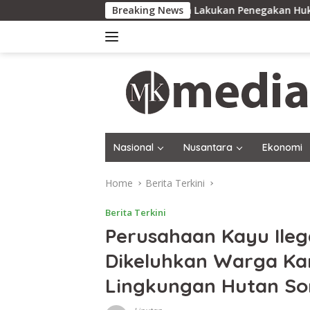
Skip
Tim Gabungan Lakukan Penegakan Hukum terhadap DPO d
Breaking News
to
content
Nasional
Nusantara
Ekonomi
Home
Berita Terkini
Berita Terkini
Perusahaan Kayu Ilega
Dikeluhkan Warga Ka
Lingkungan Hutan So