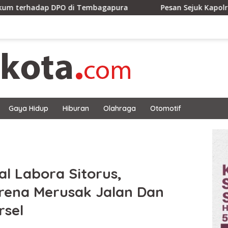
i Tembagapura
Pesan Sejuk Kapolres Beltim Lewat Grup 
Gaya Hidup
Hiburan
Olahraga
Otomotif
l Labora Sitorus,
rena Merusak Jalan Dan
rsel