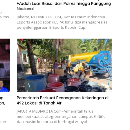
Wadah Luar Biasa, dari Polres hingga Panggung
Nasional
ng
litas
Jakarta, MEDIAKOTA.COM,- Ketua Umum Indonesia
Esports Association (IESPA) Ibnu Riza mengapresiasi
penyelenggaraan E-Sports Kapolri Cup…
up
Pemerintah Perkuat Penanganan Kekeringan di
on,
492 Lokasi di Tanah Air
JAKARTA MEDIAKOTA.Com-Pemerintah terus
memperkuat strategi penanganan dampak El Niño
pan
dan musim kemarau di berbagai wilayah…