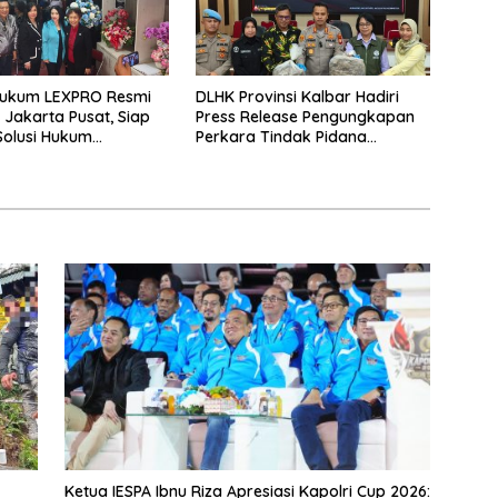
Hukum LEXPRO Resmi
DLHK Provinsi Kalbar Hadiri
i Jakarta Pusat, Siap
Press Release Pengungkapan
Solusi Hukum
Perkara Tindak Pidana
nal
Kejahatan Satwa Liar di
Polresta Pontianak
Ketua IESPA Ibnu Riza Apresiasi Kapolri Cup 2026: