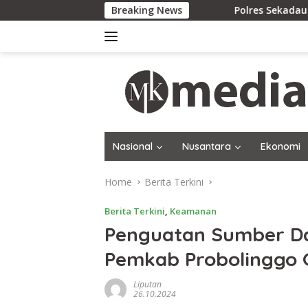
Skip
Breaking News
Polres Sekadau Tingkatkan Kas
to
content
Nasional
Nusantara
Ekonomi
Home
Berita Terkini
Berita Terkini
,
Keamanan
Penguatan Sumber Da
Pemkab Probolinggo G
Liputan
26.10.2024