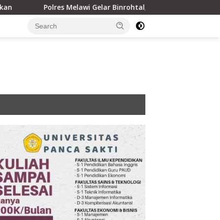
s Melawi Gelar Binrohtal, Perkuat Keimanan Personel dan Berb