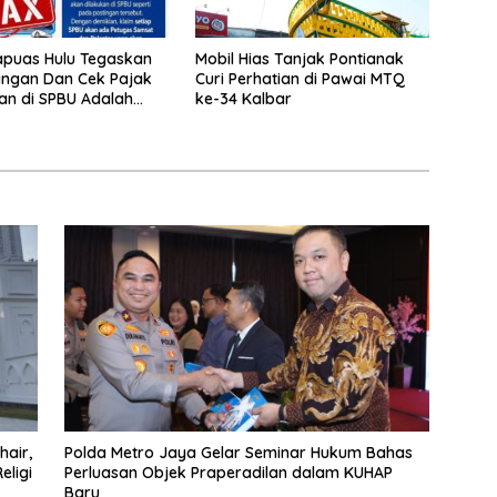
apuas Hulu Tegaskan
Mobil Hias Tanjak Pontianak
langan Dan Cek Pajak
Curi Perhatian di Pawai MTQ
n di SPBU Adalah
ke-34 Kalbar
hair,
Polda Metro Jaya Gelar Seminar Hukum Bahas
eligi
Perluasan Objek Praperadilan dalam KUHAP
Baru