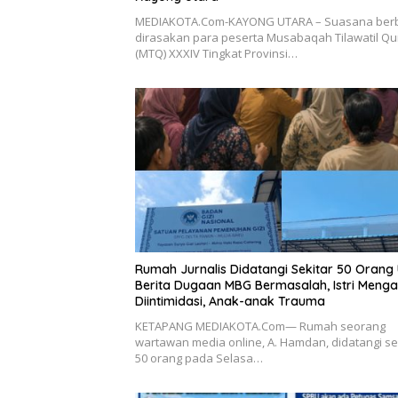
MEDIAKOTA.Com-KAYONG UTARA – Suasana ber
dirasakan para peserta Musabaqah Tilawatil Q
(MTQ) XXXIV Tingkat Provinsi…
Rumah Jurnalis Didatangi Sekitar 50 Orang 
Berita Dugaan MBG Bermasalah, Istri Meng
Diintimidasi, Anak-anak Trauma
KETAPANG MEDIAKOTA.Com— Rumah seorang
wartawan media online, A. Hamdan, didatangi se
50 orang pada Selasa…