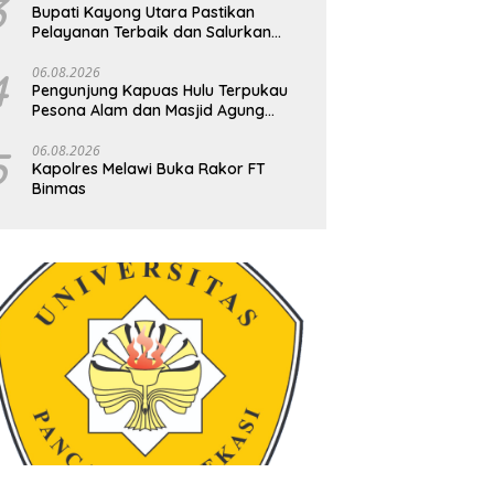
3
Bupati Kayong Utara Pastikan
Pelayanan Terbaik dan Salurkan
Uang Saku untuk Kafilah MTQ XXXIV
Kalbar
4
06.08.2026
Pengunjung Kapuas Hulu Terpukau
Pesona Alam dan Masjid Agung
Oesman Al-Khair
5
06.08.2026
Kapolres Melawi Buka Rakor FT
Binmas