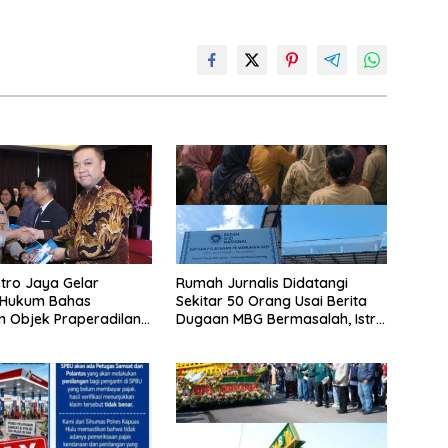
tro Jaya Gelar
Rumah Jurnalis Didatangi
 Hukum Bahas
Sekitar 50 Orang Usai Berita
n Objek Praperadilan
Dugaan MBG Bermasalah, Istri
UHAP Baru
Mengaku Diintimidasi, Anak-
anak Trauma