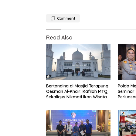
Comment
Read Also
Bertanding di Masjid Terapung
Polda Me
Oesman Al-Khair, Kafilah MTQ
Seminar
Sekaligus Nikmati Ikon Wisata
Perluasa
Religi Kayong Utara
dalam K