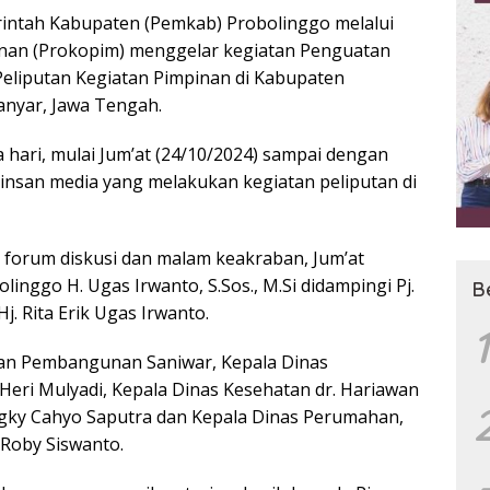
ntah Kabupaten (Pemkab) Probolinggo melalui
inan (Prokopim) menggelar kegiatan Penguatan
eliputan Kegiatan Pimpinan di Kabupaten
anyar, Jawa Tengah.
 hari, mulai Jum’at (24/10/2024) sampai dengan
ra insan media yang melakukan kegiatan peliputan di
 forum diskusi dan malam keakraban, Jum’at
olinggo H. Ugas Irwanto, S.Sos., M.Si didampingi Pj.
B
. Rita Erik Ugas Irwanto.
1
 dan Pembangunan Saniwar, Kepala Dinas
eri Mulyadi, Kepala Dinas Kesehatan dr. Hariawan
ky Cahyo Saputra dan Kepala Dinas Perumahan,
Roby Siswanto.