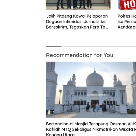
Jalih Pitoeng Kawal Pelaporan
Polres K
Dugaan Intimidasi Jurnalis ke
Isu Peni
Bareskrim, Tegaskan Pers Tak
Kendaraa
Boleh Dibungkam
Hoax
Recommendation for You
Bertanding di Masjid Terapung Oesman Al-K
Kafilah MTQ Sekaligus Nikmati Ikon Wisata R
Kayong Utara