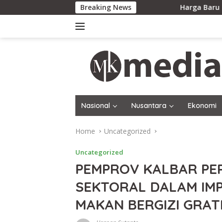
Skip
Breaking News
Harga Baru Rp200 Ribu Dikunci, P
to
content
Nasional
Nusantara
Ekonomi
Home
Uncategorized
Uncategorized
PEMPROV KALBAR PER
SEKTORAL DALAM IM
MAKAN BERGIZI GRATI