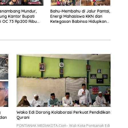
Penambang Mundur,
Bahu-Membahu di Jalur Pantai,
ung Kantor Bupati
Energi Mahasiswa KKN dan
ji OC 73 Rp200 Ribu
Ketegasan Babinsa Hidupkan
Kembali Sukamandi
g
Wako Edi Dorong Kolaborasi Perkuat Pendidikan
 dan
Qurani
PONTIANAK MEDIAKOTA.Com– Wali Kota Pontianak Edi