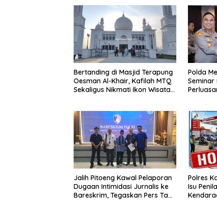
Bertanding di Masjid Terapung
Polda Me
Oesman Al-Khair, Kafilah MTQ
Seminar
Sekaligus Nikmati Ikon Wisata
Perluasa
Religi Kayong Utara
dalam K
Jalih Pitoeng Kawal Pelaporan
Polres K
Dugaan Intimidasi Jurnalis ke
Isu Peni
Bareskrim, Tegaskan Pers Tak
Kendaraa
Boleh Dibungkam
Hoax