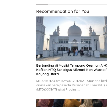
Recommendation for You
Bertanding di Masjid Terapung Oesman Al-K
Kafilah MTQ Sekaligus Nikmati Ikon Wisata R
Kayong Utara
MEDIAKOTA.Com-KAYONG UTARA – Suasana ber
dirasakan para peserta Musabaqah Tilawatil Q
(MTQ) XXXIV Tingkat Provinsi…