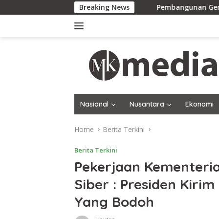
Skip
Breaking News
Pembangunan Gereja Dimulai, Sujiw
to
content
Nasional
Nusantara
Ekonomi
Home
Berita Terkini
Berita Terkini
Pekerjaan Kementeri
Siber : Presiden Kiri
Yang Bodoh