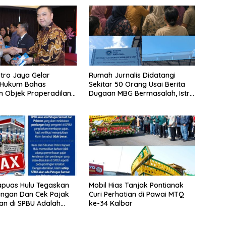
tro Jaya Gelar
Rumah Jurnalis Didatangi
 Hukum Bahas
Sekitar 50 Orang Usai Berita
n Objek Praperadilan
Dugaan MBG Bermasalah, Istri
UHAP Baru
Mengaku Diintimidasi, Anak-
anak Trauma
apuas Hulu Tegaskan
Mobil Hias Tanjak Pontianak
langan Dan Cek Pajak
Curi Perhatian di Pawai MTQ
n di SPBU Adalah
ke-34 Kalbar