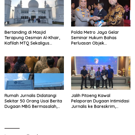
Bertanding di Masjid
Polda Metro Jaya Gelar
Terapung Oesman Al-Khair,
Seminar Hukum Bahas
Kafilah MTQ Sekaligus
Perluasan Objek
Nikmati Ikon Wisata Religi
Praperadilan dalam KUHAP
Kayong Utara
Baru
Rumah Jurnalis Didatangi
Jalih Pitoeng Kawal
Sekitar 50 Orang Usai Berita
Pelaporan Dugaan Intimidasi
Dugaan MBG Bermasalah,
Jurnalis ke Bareskrim,
Istri Mengaku Diintimidasi,
Tegaskan Pers Tak Boleh
Anak-anak Trauma
Dibungkam