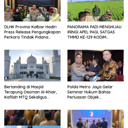
DLHK Provinsi Kalbar Hadiri
PANORAMA PADI MENGHIJAU
Press Release Pengungkapan
IRINGI APEL PAGI, SATGAS
Perkara Tindak Pidana
TMMD KE-129 KODIM
Kejahatan Satwa Liar di
1404/PINRANG MAKIN
Polresta Pontianak
BERSEMANGAT
Bertanding di Masjid
Polda Metro Jaya Gelar
Terapung Oesman Al-Khair,
Seminar Hukum Bahas
Kafilah MTQ Sekaligus
Perluasan Objek
Nikmati Ikon Wisata Religi
Praperadilan dalam KUHAP
Kayong Utara
Baru