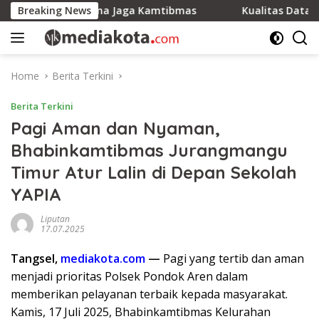
Skip
yarakat Bersama Jaga Kamtibmas
Breaking News
Kualitas Data ASN Pont
to
content
Home
Berita Terkini
Berita Terkini
Pagi Aman dan Nyaman,
Bhabinkamtibmas Jurangmangu
Timur Atur Lalin di Depan Sekolah
YAPIA
Liputan
17.07.2025
Tangsel,
mediakota.com
—
Pagi yang tertib dan aman
menjadi prioritas Polsek Pondok Aren dalam
memberikan pelayanan terbaik kepada masyarakat.
Kamis, 17 Juli 2025, Bhabinkamtibmas Kelurahan