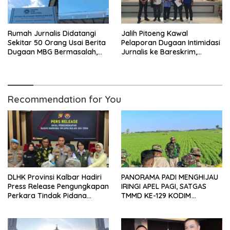
Rumah Jurnalis Didatangi
Jalih Pitoeng Kawal
Sekitar 50 Orang Usai Berita
Pelaporan Dugaan Intimidasi
Dugaan MBG Bermasalah,
Jurnalis ke Bareskrim,
Istri Mengaku Diintimidasi,
Tegaskan Pers Tak Boleh
Anak-anak Trauma
Dibungkam
Recommendation for You
DLHK Provinsi Kalbar Hadiri
PANORAMA PADI MENGHIJAU
Press Release Pengungkapan
IRINGI APEL PAGI, SATGAS
Perkara Tindak Pidana
TMMD KE-129 KODIM
Kejahatan Satwa Liar di
1404/PINRANG MAKIN
Polresta Pontianak
BERSEMANGAT