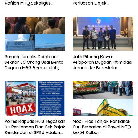
Kafilah MTQ Sekaligus
Perluasan Objek
Nikmati Ikon Wisata Religi
Praperadilan dalam KUHAP
Kayong Utara
Baru
Rumah Jurnalis Didatangi
Jalih Pitoeng Kawal
Sekitar 50 Orang Usai Berita
Pelaporan Dugaan Intimidasi
Dugaan MBG Bermasalah,
Jurnalis ke Bareskrim,
Istri Mengaku Diintimidasi,
Tegaskan Pers Tak Boleh
Anak-anak Trauma
Dibungkam
Polres Kapuas Hulu Tegaskan
Mobil Hias Tanjak Pontianak
Isu Penilangan Dan Cek Pajak
Curi Perhatian di Pawai MTQ
Kendaraan di SPBU Adalah
ke-34 Kalbar
Hoax