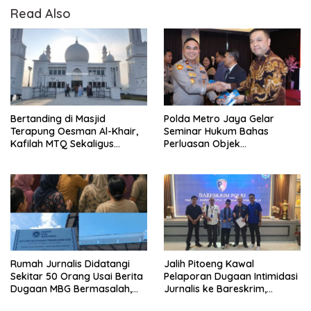
Read Also
Bertanding di Masjid
Polda Metro Jaya Gelar
Terapung Oesman Al-Khair,
Seminar Hukum Bahas
Kafilah MTQ Sekaligus
Perluasan Objek
Nikmati Ikon Wisata Religi
Praperadilan dalam KUHAP
Kayong Utara
Baru
Rumah Jurnalis Didatangi
Jalih Pitoeng Kawal
Sekitar 50 Orang Usai Berita
Pelaporan Dugaan Intimidasi
Dugaan MBG Bermasalah,
Jurnalis ke Bareskrim,
Istri Mengaku Diintimidasi,
Tegaskan Pers Tak Boleh