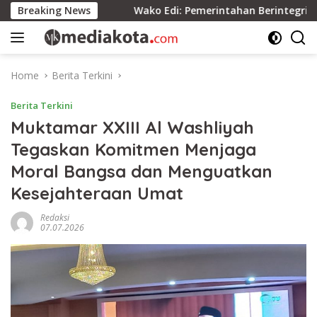
Skip
satuan
Breaking News
Wako Edi: Pemerintahan Berintegritas Berdamp
to
content
Home
Berita Terkini
Berita Terkini
Muktamar XXIII Al Washliyah
Tegaskan Komitmen Menjaga
Moral Bangsa dan Menguatkan
Kesejahteraan Umat
Redaksi
07.07.2026