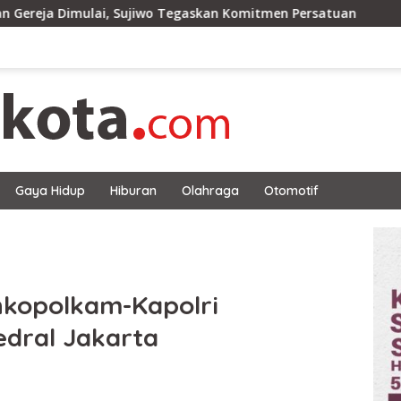
ulai, Sujiwo Tegaskan Komitmen Persatuan
Wako Edi:
Gaya Hidup
Hiburan
Olahraga
Otomotif
nkopolkam-Kapolri
dral Jakarta