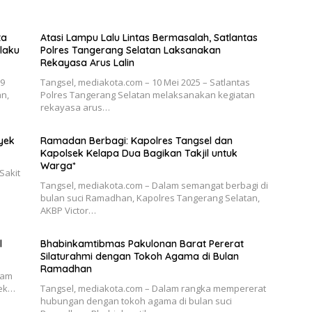
ta
Atasi Lampu Lalu Lintas Bermasalah, Satlantas
laku
Polres Tangerang Selatan Laksanakan
Rekayasa Arus Lalin
19
Tangsel, mediakota.com – 10 Mei 2025 – Satlantas
an,
Polres Tangerang Selatan melaksanakan kegiatan
rekayasa arus…
yek
Ramadan Berbagi: Kapolres Tangsel dan
Kapolsek Kelapa Dua Bagikan Takjil untuk
Warga*
Sakit
Tangsel, mediakota.com – Dalam semangat berbagi di
bulan suci Ramadhan, Kapolres Tangerang Selatan,
AKBP Victor…
l
Bhabinkamtibmas Pakulonan Barat Pererat
Silaturahmi dengan Tokoh Agama di Bulan
Ramadhan
lam
sek…
Tangsel, mediakota.com – Dalam rangka mempererat
hubungan dengan tokoh agama di bulan suci