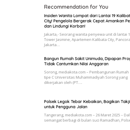
Recommendation for You
Insiden Wanita Lompat dari Lantai 19 Kaliba
City! Pengelola Bergerak Cepat Amankan Pe
dan Lindungi Korban!
Jakarta,- Seorang wanita penyewa unit di lantai 
Tower Jasmine, Apartemen Kalibata City, Pancor
Jakarta…
Bangun Rumah Sakit Unimuda, Dipapan Pro
Tidak Cantumkan Nilai Anggaran
Sorong, mediakota.com – Pembangunan Rumah 
tipe C Universitas Muhammadiyah Sorong yang
dikerjakan oleh (PT….
Polsek Legok Tebar Kebaikan, Bagikan Takji
untuk Pengguna Jalan
Tangerang, mediakota.com – 26 Maret 2025 – Da
semangat berbagi di bulan suci Ramadhan, Pol