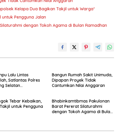
yek Tidak Cantumkan Nilai Anggaran
polsek Kelapa Dua Bagikan Takjil untuk Warga*
il untuk Pengguna Jalan
 Silaturahmi dengan Tokoh Agama di Bulan Ramadhan
mpu Lalu Lintas
Bangun Rumah Sakit Unimuda,
ah, Satlantas Polres
Dipapan Proyek Tidak
ng Selatan
Cantumkan Nilai Anggaran
kan Rekayasa Arus
egok Tebar Kebaikan,
Bhabinkamtibmas Pakulonan
Takjil untuk Pengguna
Barat Pererat Silaturahmi
dengan Tokoh Agama di Bulan
Ramadhan