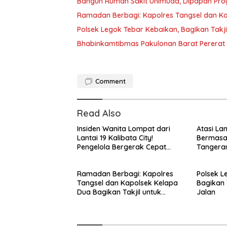
Bangun Rumah Sakit Unimuda, Dipapan Pro
Ramadan Berbagi: Kapolres Tangsel dan Ka
Polsek Legok Tebar Kebaikan, Bagikan Takj
Bhabinkamtibmas Pakulonan Barat Pererat
Comment
Read Also
Insiden Wanita Lompat dari
Atasi La
Lantai 19 Kalibata City!
Bermasal
Pengelola Bergerak Cepat
Tangera
Amankan Pelaku dan Lindungi
Laksana
Korban!
Lalin
Ramadan Berbagi: Kapolres
Polsek L
Tangsel dan Kapolsek Kelapa
Bagikan 
Dua Bagikan Takjil untuk
Jalan
Warga*