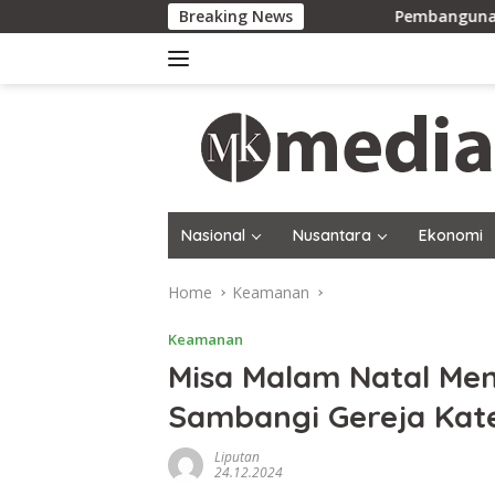
Skip
Breaking News
Pembangunan Gereja Dim
to
content
Nasional
Nusantara
Ekonomi
Home
Keamanan
Keamanan
Misa Malam Natal Me
Sambangi Gereja Kate
Liputan
24.12.2024