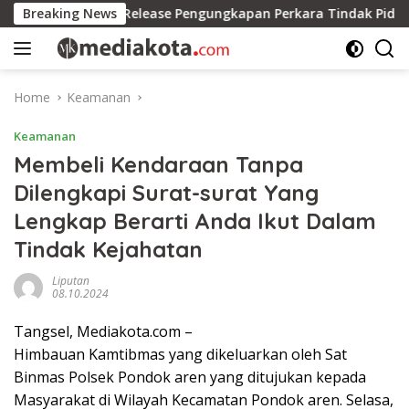
Skip
 Hadiri Press Release Pengungkapan Perkara Tindak Pidana Keja
Breaking News
to
content
Home
Keamanan
Keamanan
Membeli Kendaraan Tanpa
Dilengkapi Surat-surat Yang
Lengkap Berarti Anda Ikut Dalam
Tindak Kejahatan
Liputan
08.10.2024
Tangsel, Mediakota.com –
Himbauan Kamtibmas yang dikeluarkan oleh Sat
Binmas Polsek Pondok aren yang ditujukan kepada
Masyarakat di Wilayah Kecamatan Pondok aren. Selasa,