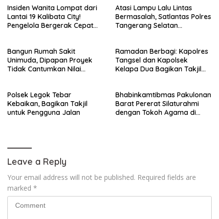
Insiden Wanita Lompat dari
Atasi Lampu Lalu Lintas
Lantai 19 Kalibata City!
Bermasalah, Satlantas Polres
Pengelola Bergerak Cepat
Tangerang Selatan
Amankan Pelaku dan
Laksanakan Rekayasa Arus
Lindungi Korban!
Lalin
Bangun Rumah Sakit
Ramadan Berbagi: Kapolres
Unimuda, Dipapan Proyek
Tangsel dan Kapolsek
Tidak Cantumkan Nilai
Kelapa Dua Bagikan Takjil
Anggaran
untuk Warga*
Polsek Legok Tebar
Bhabinkamtibmas Pakulonan
Kebaikan, Bagikan Takjil
Barat Pererat Silaturahmi
untuk Pengguna Jalan
dengan Tokoh Agama di
Bulan Ramadhan
Leave a Reply
Your email address will not be published.
Required fields are
marked
*