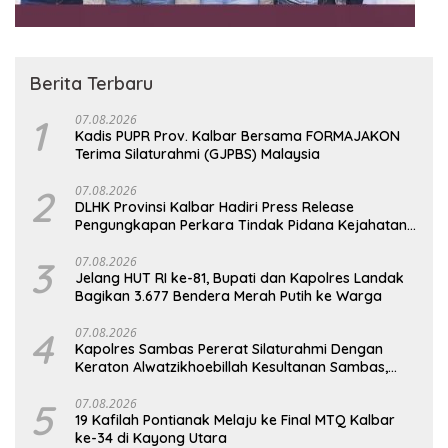
Berita Terbaru
1
07.08.2026
Kadis PUPR Prov. Kalbar Bersama FORMAJAKON
Terima Silaturahmi (GJPBS) Malaysia
2
07.08.2026
DLHK Provinsi Kalbar Hadiri Press Release
Pengungkapan Perkara Tindak Pidana Kejahatan
Satwa Liar di Polresta Pontianak
3
07.08.2026
Jelang HUT RI ke-81, Bupati dan Kapolres Landak
Bagikan 3.677 Bendera Merah Putih ke Warga
4
07.08.2026
‎Kapolres Sambas Pererat Silaturahmi Dengan
Keraton Alwatzikhoebillah Kesultanan Sambas,
Perkuat Sinergi Menjaga Kamtibmas
5
07.08.2026
19 Kafilah Pontianak Melaju ke Final MTQ Kalbar
ke-34 di Kayong Utara