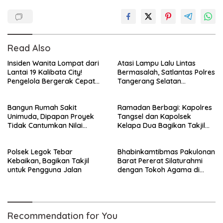
Read Also
Insiden Wanita Lompat dari
Atasi Lampu Lalu Lintas
Lantai 19 Kalibata City!
Bermasalah, Satlantas Polres
Pengelola Bergerak Cepat
Tangerang Selatan
Amankan Pelaku dan
Laksanakan Rekayasa Arus
Lindungi Korban!
Lalin
Bangun Rumah Sakit
Ramadan Berbagi: Kapolres
Unimuda, Dipapan Proyek
Tangsel dan Kapolsek
Tidak Cantumkan Nilai
Kelapa Dua Bagikan Takjil
Anggaran
untuk Warga*
Polsek Legok Tebar
Bhabinkamtibmas Pakulonan
Kebaikan, Bagikan Takjil
Barat Pererat Silaturahmi
untuk Pengguna Jalan
dengan Tokoh Agama di
Bulan Ramadhan
Recommendation for You