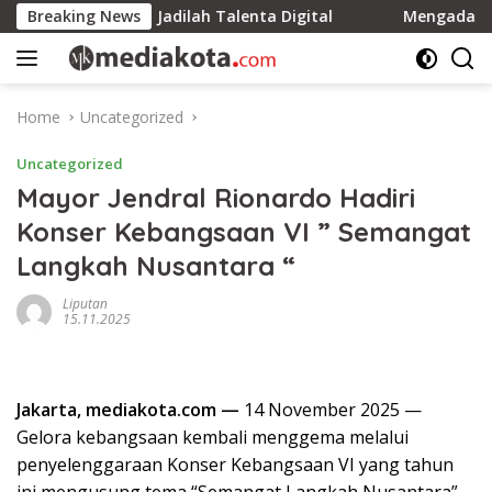
Skip
nonton, Jadilah Talenta Digital
Breaking News
Mengadang Amuk di Ge
to
content
Home
Uncategorized
Uncategorized
Mayor Jendral Rionardo Hadiri
Konser Kebangsaan VI ” Semangat
Langkah Nusantara “
Liputan
15.11.2025
Jakarta, mediakota.com —
14 November 2025 —
Gelora kebangsaan kembali menggema melalui
penyelenggaraan Konser Kebangsaan VI yang tahun