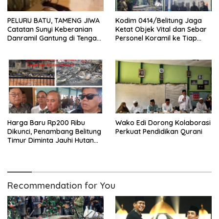
PELURU BATU, TAMENG JIWA
Kodim 0414/Belitung Jaga
Catatan Sunyi Keberanian
Ketat Objek Vital dan Sebar
Danramil Gantung di Tengah
Personel Koramil ke Tiap
Amuk Massa Ke PT Timah
Stasiun Pengumpul Timah
Harga Baru Rp200 Ribu
Wako Edi Dorong Kolaborasi
Dikunci, Penambang Belitung
Perkuat Pendidikan Qurani
Timur Diminta Jauhi Hutan
Lindung dan DAS
Recommendation for You