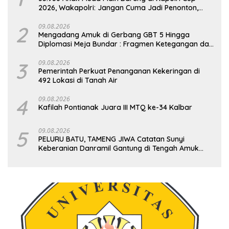
2026, Wakapolri: Jangan Cuma Jadi Penonton,
Jadilah Talenta Digital
2
09.08.2026
Mengadang Amuk di Gerbang GBT 5 Hingga
Diplomasi Meja Bundar : Fragmen Ketegangan dan
Peran Senyap Mayor Cke Ihsan Redam Konflik
Timah Belitung
3
09.08.2026
Pemerintah Perkuat Penanganan Kekeringan di
492 Lokasi di Tanah Air
4
09.08.2026
Kafilah Pontianak Juara III MTQ ke-34 Kalbar
5
09.08.2026
PELURU BATU, TAMENG JIWA Catatan Sunyi
Keberanian Danramil Gantung di Tengah Amuk
Massa Ke PT Timah