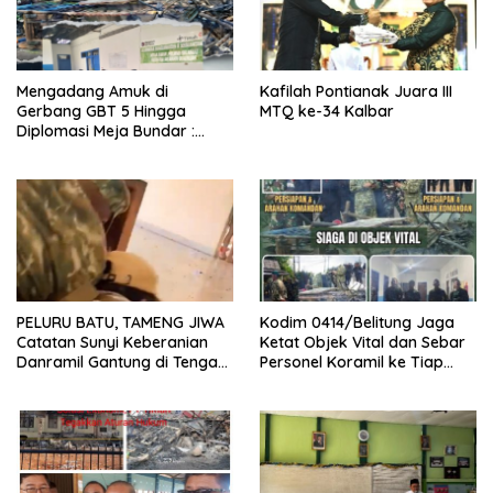
Mengadang Amuk di
Kafilah Pontianak Juara III
Gerbang GBT 5 Hingga
MTQ ke-34 Kalbar
Diplomasi Meja Bundar :
Fragmen Ketegangan dan
Peran Senyap Mayor Cke
Ihsan Redam Konflik Timah
Belitung
PELURU BATU, TAMENG JIWA
Kodim 0414/Belitung Jaga
Catatan Sunyi Keberanian
Ketat Objek Vital dan Sebar
Danramil Gantung di Tengah
Personel Koramil ke Tiap
Amuk Massa Ke PT Timah
Stasiun Pengumpul Timah