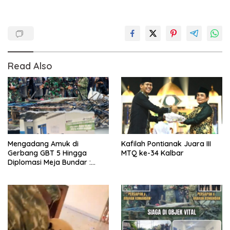
Read Also
Mengadang Amuk di
Kafilah Pontianak Juara III
Gerbang GBT 5 Hingga
MTQ ke-34 Kalbar
Diplomasi Meja Bundar :
Fragmen Ketegangan dan
Peran Senyap Mayor Cke
Ihsan Redam Konflik Timah
Belitung