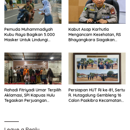
Pemuda Muhammadiyah
Kabut Asap Karhutla
Kubu Raya Bagikan 5.000
Mengancam Kesehatan, RS
Masker Untuk Lindungi
Bhayangkara Siagakan
Warga Dari Kabut Asap
Dokter Spesialis Paru
Rahadi Fitriyadi Umar Terpilih
Persiapan HUT RI ke-81, Sertu
Aklamasi, SPI Kapuas Hulu
R. Hutagalung Gembleng 16
Tegaskan Perjuangan
Calon Paskibra Kecamatan
Reforma Agraria, Koperasi
Kelapa Kampit
Petani dan Kedaulatan
Pangan
Leave a Reply