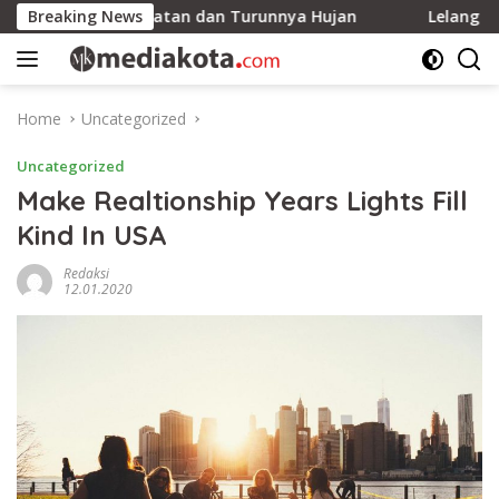
Skip
on Keselamatan dan Turunnya Hujan
Breaking News
Lelang Serentak Ke
to
content
Home
Uncategorized
Uncategorized
Make Realtionship Years Lights Fill
Kind In USA
Redaksi
12.01.2020