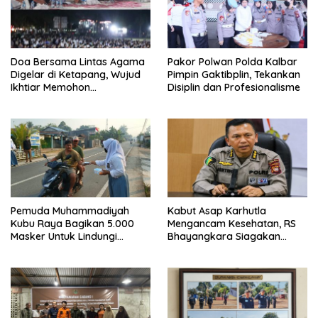
Doa Bersama Lintas Agama
Pakor Polwan Polda Kalbar
Digelar di Ketapang, Wujud
Pimpin Gaktibplin, Tekankan
Ikhtiar Memohon
Disiplin dan Profesionalisme
Keselamatan dan Turunnya
Hujan
Pemuda Muhammadiyah
Kabut Asap Karhutla
Kubu Raya Bagikan 5.000
Mengancam Kesehatan, RS
Masker Untuk Lindungi
Bhayangkara Siagakan
Warga Dari Kabut Asap
Dokter Spesialis Paru