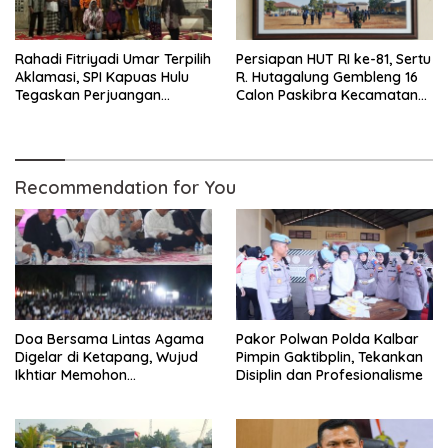
Rahadi Fitriyadi Umar Terpilih
Persiapan HUT RI ke-81, Sertu
Aklamasi, SPI Kapuas Hulu
R. Hutagalung Gembleng 16
Tegaskan Perjuangan
Calon Paskibra Kecamatan
Reforma Agraria, Koperasi
Kelapa Kampit
Petani dan Kedaulatan
Pangan
Recommendation for You
Doa Bersama Lintas Agama
Pakor Polwan Polda Kalbar
Digelar di Ketapang, Wujud
Pimpin Gaktibplin, Tekankan
Ikhtiar Memohon
Disiplin dan Profesionalisme
Keselamatan dan Turunnya
Hujan