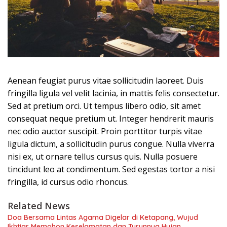
Aenean feugiat purus vitae sollicitudin laoreet. Duis
fringilla ligula vel velit lacinia, in mattis felis consectetur.
Sed at pretium orci. Ut tempus libero odio, sit amet
consequat neque pretium ut. Integer hendrerit mauris
nec odio auctor suscipit. Proin porttitor turpis vitae
ligula dictum, a sollicitudin purus congue. Nulla viverra
nisi ex, ut ornare tellus cursus quis. Nulla posuere
tincidunt leo at condimentum. Sed egestas tortor a nisi
fringilla, id cursus odio rhoncus.
Related News
Doa Bersama Lintas Agama Digelar di Ketapang, Wujud
Ikhtiar Memohon Keselamatan dan Turunnya Hujan