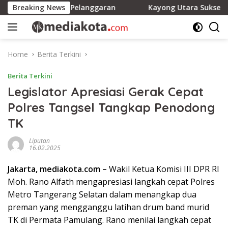
Skip
i Terhadap Pelanggaran
Breaking News
Kayong Utara Sukses Jadi Tuan
to
content
Home
Berita Terkini
Berita Terkini
Legislator Apresiasi Gerak Cepat
Polres Tangsel Tangkap Penodong
TK
Liputan
16.02.2025
Jakarta, mediakota.com –
Wakil Ketua Komisi III DPR RI
Moh. Rano Alfath mengapresiasi langkah cepat Polres
Metro Tangerang Selatan dalam menangkap dua
preman yang mengganggu latihan drum band murid
TK di Permata Pamulang. Rano menilai langkah cepat