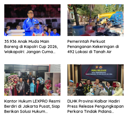
Nasional
35.936 Anak Muda Main
Pemerintah Perkuat
Bareng di Kapolri Cup 2026,
Penanganan Kekeringan di
Wakapolri: Jangan Cuma
492 Lokasi di Tanah Air
Jadi Penonton, Jadilah
Talenta Digital
Kantor Hukum LEXPRO Resmi
DLHK Provinsi Kalbar Hadiri
Berdiri di Jakarta Pusat, Siap
Press Release Pengungkapan
Berikan Solusi Hukum
Perkara Tindak Pidana
Profesional
Kejahatan Satwa Liar di
Polresta Pontianak