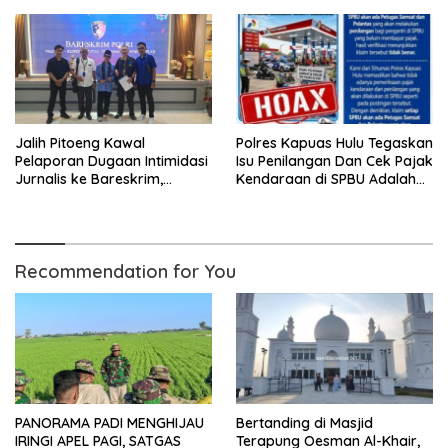
Baru
Anak-anak Trauma
Jalih Pitoeng Kawal
Polres Kapuas Hulu Tegaskan
Pelaporan Dugaan Intimidasi
Isu Penilangan Dan Cek Pajak
Jurnalis ke Bareskrim,
Kendaraan di SPBU Adalah
Tegaskan Pers Tak Boleh
Hoax
Dibungkam
Recommendation for You
PANORAMA PADI MENGHIJAU
Bertanding di Masjid
IRINGI APEL PAGI, SATGAS
Terapung Oesman Al-Khair,