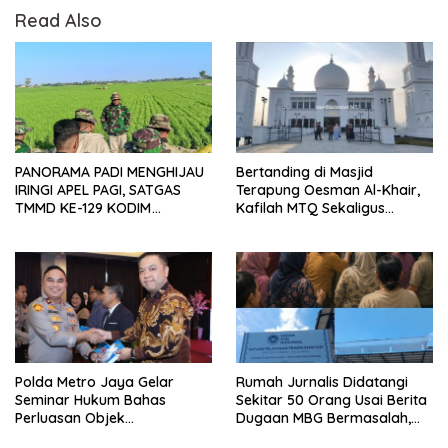
Read Also
PANORAMA PADI MENGHIJAU
Bertanding di Masjid
IRINGI APEL PAGI, SATGAS
Terapung Oesman Al-Khair,
TMMD KE-129 KODIM
Kafilah MTQ Sekaligus
1404/PINRANG MAKIN
Nikmati Ikon Wisata Religi
BERSEMANGAT
Kayong Utara
Polda Metro Jaya Gelar
Rumah Jurnalis Didatangi
Seminar Hukum Bahas
Sekitar 50 Orang Usai Berita
Perluasan Objek
Dugaan MBG Bermasalah,
Praperadilan dalam KUHAP
Istri Mengaku Diintimidasi,