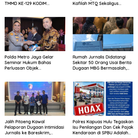
TMMD KE-129 KODIM
Kafilah MTQ Sekaligus
1404/PINRANG MAKIN
Nikmati Ikon Wisata Religi
BERSEMANGAT
Kayong Utara
Polda Metro Jaya Gelar
Rumah Jurnalis Didatangi
Seminar Hukum Bahas
Sekitar 50 Orang Usai Berita
Perluasan Objek
Dugaan MBG Bermasalah,
Praperadilan dalam KUHAP
Istri Mengaku Diintimidasi,
Baru
Anak-anak Trauma
Jalih Pitoeng Kawal
Polres Kapuas Hulu Tegaskan
Pelaporan Dugaan Intimidasi
Isu Penilangan Dan Cek Pajak
Jurnalis ke Bareskrim,
Kendaraan di SPBU Adalah