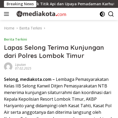
Skip
round Check Titik Api dan Upaya Pemadaman Karhutla di Des
Breaking News
to
content
Home
Berita Terkini
Berita Terkini
Lapas Selong Terima Kunjungan
dari Polres Lombok Timur
Liputan
07.02.2025
Selong, mediakota.com –
Lembaga Pemasyarakatan
Kelas IIB Selong Kanwil Ditjen Pemasyarakatan NTB
menerima kunjungan silaturrahmi dan koordinasi dari
Kepala Kepolisian Resort Lombok Timur, AKBP
Hariyanto yang didampingi oleh Kasat Tahti, Kasat Pol
Air serta anggotanya dan diterima langsung oleh