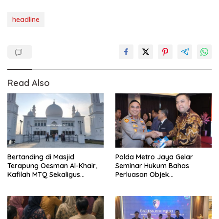
headline
Read Also
Bertanding di Masjid
Polda Metro Jaya Gelar
Terapung Oesman Al-Khair,
Seminar Hukum Bahas
Kafilah MTQ Sekaligus
Perluasan Objek
Nikmati Ikon Wisata Religi
Praperadilan dalam KUHAP
Kayong Utara
Baru