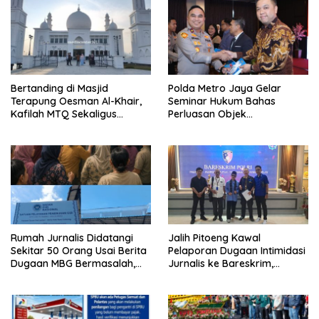
Bertanding di Masjid
Polda Metro Jaya Gelar
Terapung Oesman Al-Khair,
Seminar Hukum Bahas
Kafilah MTQ Sekaligus
Perluasan Objek
Nikmati Ikon Wisata Religi
Praperadilan dalam KUHAP
Kayong Utara
Baru
Rumah Jurnalis Didatangi
Jalih Pitoeng Kawal
Sekitar 50 Orang Usai Berita
Pelaporan Dugaan Intimidasi
Dugaan MBG Bermasalah,
Jurnalis ke Bareskrim,
Istri Mengaku Diintimidasi,
Tegaskan Pers Tak Boleh
Anak-anak Trauma
Dibungkam