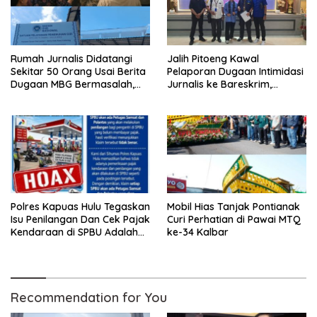
Rumah Jurnalis Didatangi
Jalih Pitoeng Kawal
Sekitar 50 Orang Usai Berita
Pelaporan Dugaan Intimidasi
Dugaan MBG Bermasalah,
Jurnalis ke Bareskrim,
Istri Mengaku Diintimidasi,
Tegaskan Pers Tak Boleh
Anak-anak Trauma
Dibungkam
Polres Kapuas Hulu Tegaskan
Mobil Hias Tanjak Pontianak
Isu Penilangan Dan Cek Pajak
Curi Perhatian di Pawai MTQ
Kendaraan di SPBU Adalah
ke-34 Kalbar
Hoax
Recommendation for You