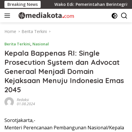
Skip
rsatuan
Breaking News
Wako Edi: Pemerintahan Berintegritas Berdam
to
content
Home
Berita Terkini
Berita Terkini
,
Nasional
Kepala Bappenas RI: Single
Prosecution System dan Advocat
Generaal Menjadi Domain
Kejaksaan Menuju Indonesia Emas
2045
Redaksi
01.08.2024
Sorotjakarta,-
Menteri Perencanaan Pembangunan Nasional/Kepala