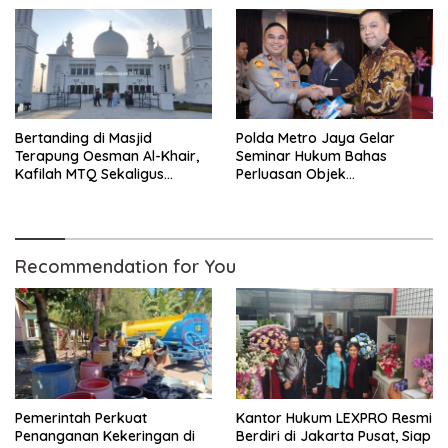
Polresta Pontianak
BERSEMANGAT
Bertanding di Masjid
Polda Metro Jaya Gelar
Terapung Oesman Al-Khair,
Seminar Hukum Bahas
Kafilah MTQ Sekaligus
Perluasan Objek
Nikmati Ikon Wisata Religi
Praperadilan dalam KUHAP
Kayong Utara
Baru
Recommendation for You
Pemerintah Perkuat
Kantor Hukum LEXPRO Resmi
Penanganan Kekeringan di
Berdiri di Jakarta Pusat, Siap