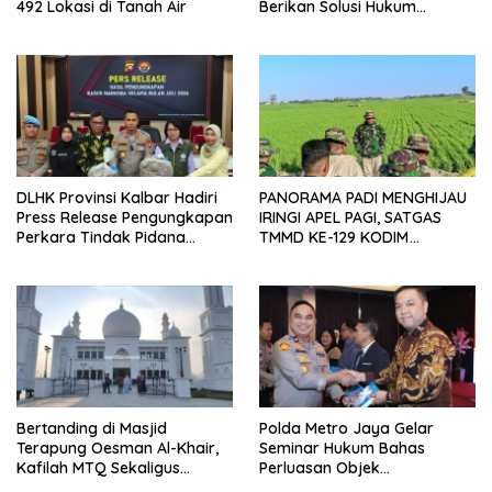
492 Lokasi di Tanah Air
Berikan Solusi Hukum
Profesional
DLHK Provinsi Kalbar Hadiri
PANORAMA PADI MENGHIJAU
Press Release Pengungkapan
IRINGI APEL PAGI, SATGAS
Perkara Tindak Pidana
TMMD KE-129 KODIM
Kejahatan Satwa Liar di
1404/PINRANG MAKIN
Polresta Pontianak
BERSEMANGAT
Bertanding di Masjid
Polda Metro Jaya Gelar
Terapung Oesman Al-Khair,
Seminar Hukum Bahas
Kafilah MTQ Sekaligus
Perluasan Objek
Nikmati Ikon Wisata Religi
Praperadilan dalam KUHAP