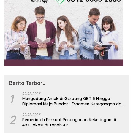
Berita Terbaru
1
09.08.2026
Mengadang Amuk di Gerbang GBT 5 Hingga
Diplomasi Meja Bundar : Fragmen Ketegangan dan
Peran Senyap Mayor Cke Ihsan Redam Konflik
Timah Belitung
2
09.08.2026
Pemerintah Perkuat Penanganan Kekeringan di
492 Lokasi di Tanah Air