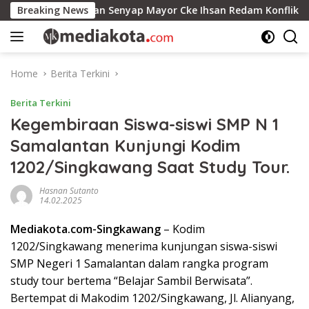
Skip
 dan Peran Senyap Mayor Cke Ihsan Redam Konflik Timah Beli
Breaking News
to
content
Home
Berita Terkini
Berita Terkini
Kegembiraan Siswa-siswi SMP N 1
Samalantan Kunjungi Kodim
1202/Singkawang Saat Study Tour.
Hasnan Sutanto
14.02.2025
Mediakota.com-Singkawang
– Kodim
1202/Singkawang menerima kunjungan siswa-siswi
SMP Negeri 1 Samalantan dalam rangka program
study tour bertema “Belajar Sambil Berwisata”.
Bertempat di Makodim 1202/Singkawang, Jl. Alianyang,