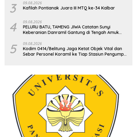
3
09.08.2026
Kafilah Pontianak Juara III MTQ ke-34 Kalbar
4
09.08.2026
PELURU BATU, TAMENG JIWA Catatan Sunyi
Keberanian Danramil Gantung di Tengah Amuk
Massa Ke PT Timah
5
09.08.2026
Kodim 0414/Belitung Jaga Ketat Objek Vital dan
Sebar Personel Koramil ke Tiap Stasiun Pengumpul
Timah