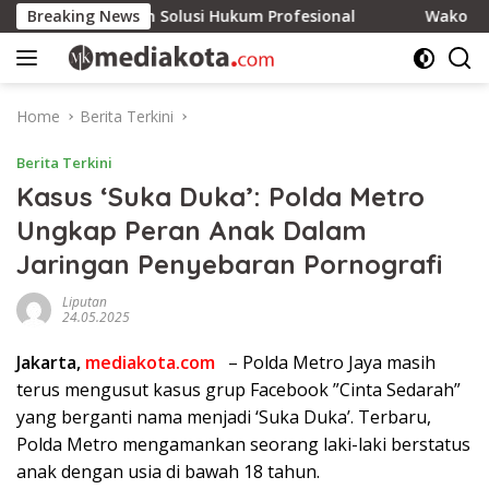
Skip
 Siap Berikan Solusi Hukum Profesional
Breaking News
Wako Edi Doron
to
content
Home
Berita Terkini
Berita Terkini
Kasus ‘Suka Duka’: Polda Metro
Ungkap Peran Anak Dalam
Jaringan Penyebaran Pornografi
Liputan
24.05.2025
Jakarta,
mediakota.com
– Polda Metro Jaya masih
terus mengusut kasus grup Facebook ”Cinta Sedarah”
yang berganti nama menjadi ‘Suka Duka’. Terbaru,
Polda Metro mengamankan seorang laki-laki berstatus
anak dengan usia di bawah 18 tahun.