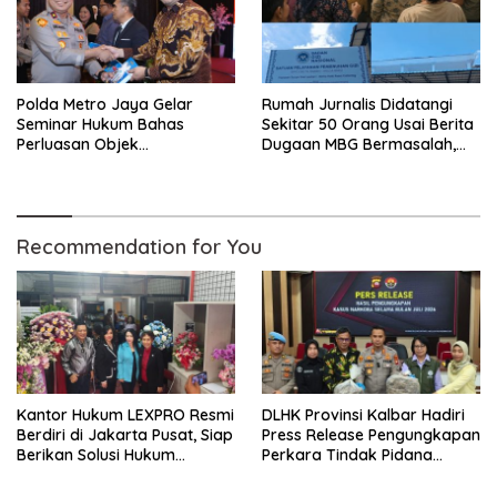
Polda Metro Jaya Gelar
Rumah Jurnalis Didatangi
Seminar Hukum Bahas
Sekitar 50 Orang Usai Berita
Perluasan Objek
Dugaan MBG Bermasalah,
Praperadilan dalam KUHAP
Istri Mengaku Diintimidasi,
Baru
Anak-anak Trauma
Recommendation for You
Kantor Hukum LEXPRO Resmi
DLHK Provinsi Kalbar Hadiri
Berdiri di Jakarta Pusat, Siap
Press Release Pengungkapan
Berikan Solusi Hukum
Perkara Tindak Pidana
Profesional
Kejahatan Satwa Liar di
Polresta Pontianak