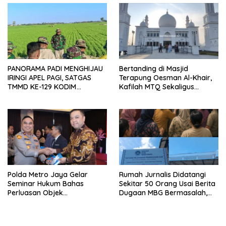
PANORAMA PADI MENGHIJAU
Bertanding di Masjid
IRINGI APEL PAGI, SATGAS
Terapung Oesman Al-Khair,
TMMD KE-129 KODIM
Kafilah MTQ Sekaligus
1404/PINRANG MAKIN
Nikmati Ikon Wisata Religi
BERSEMANGAT
Kayong Utara
Polda Metro Jaya Gelar
Rumah Jurnalis Didatangi
Seminar Hukum Bahas
Sekitar 50 Orang Usai Berita
Perluasan Objek
Dugaan MBG Bermasalah,
Praperadilan dalam KUHAP
Istri Mengaku Diintimidasi,
Baru
Anak-anak Trauma