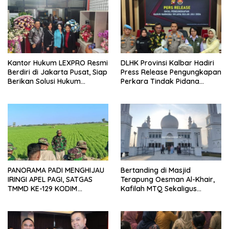
Kantor Hukum LEXPRO Resmi
DLHK Provinsi Kalbar Hadiri
Berdiri di Jakarta Pusat, Siap
Press Release Pengungkapan
Berikan Solusi Hukum
Perkara Tindak Pidana
Profesional
Kejahatan Satwa Liar di
Polresta Pontianak
PANORAMA PADI MENGHIJAU
Bertanding di Masjid
IRINGI APEL PAGI, SATGAS
Terapung Oesman Al-Khair,
TMMD KE-129 KODIM
Kafilah MTQ Sekaligus
1404/PINRANG MAKIN
Nikmati Ikon Wisata Religi
BERSEMANGAT
Kayong Utara