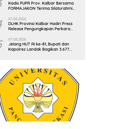
3
Kadis PUPR Prov. Kalbar Bersama
FORMAJAKON Terima Silaturahmi
(GJPBS) Malaysia
4
07.08.2026
DLHK Provinsi Kalbar Hadiri Press
Release Pengungkapan Perkara
Tindak Pidana Kejahatan Satwa Liar
di Polresta Pontianak
5
07.08.2026
Jelang HUT RI ke-81, Bupati dan
Kapolres Landak Bagikan 3.677
Bendera Merah Putih ke Warga