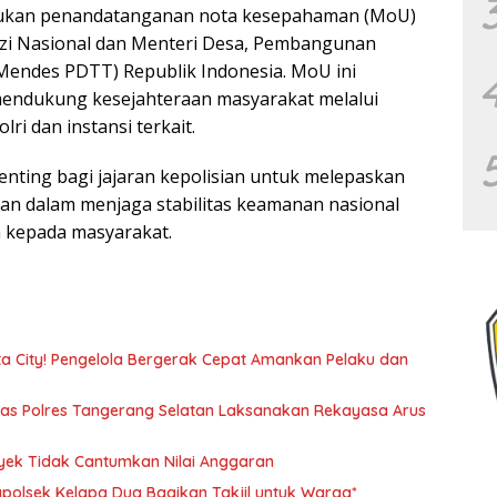
akukan penandatanganan nota kesepahaman (MoU)
izi Nasional dan Menteri Desa, Pembangunan
(Mendes PDTT) Republik Indonesia. MoU ini
mendukung kesejahteraan masyarakat melalui
ri dan instansi terkait.
nting bagi jajaran kepolisian untuk melepaskan
an dalam menjaga stabilitas keamanan nasional
n kepada masyarakat.
ata City! Pengelola Bergerak Cepat Amankan Pelaku dan
ntas Polres Tangerang Selatan Laksanakan Rekayasa Arus
yek Tidak Cantumkan Nilai Anggaran
polsek Kelapa Dua Bagikan Takjil untuk Warga*