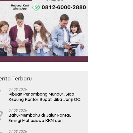
erita Terbaru
07.08.2026
Ribuan Penambang Mundur, Siap
Kepung Kantor Bupati Jika Janji OC
73 Rp200 Ribu Ingkar
2
07.08.2026
Bahu-Membahu di Jalur Pantai,
Energi Mahasiswa KKN dan
Ketegasan Babinsa Hidupkan
Kembali Sukamandi
07.08.2026