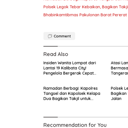
Polsek Legok Tebar Kebaikan, Bagikan Takj
Bhabinkamtibmas Pakulonan Barat Pererat
Comment
Read Also
Insiden Wanita Lompat dari
Atasi La
Lantai 19 Kalibata City!
Bermasal
Pengelola Bergerak Cepat
Tangera
Amankan Pelaku dan Lindungi
Laksana
Korban!
Lalin
Ramadan Berbagi: Kapolres
Polsek L
Tangsel dan Kapolsek Kelapa
Bagikan 
Dua Bagikan Takjil untuk
Jalan
Warga*
Recommendation for You