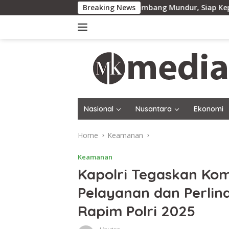
Skip
Ribuan Penambang Mundur, Siap Kepung Kantor Bu
Breaking News
to
content
Nasional
Nusantara
Ekonomi
Home
Keamanan
Keamanan
Kapolri Tegaskan Kom
Pelayanan dan Perli
Rapim Polri 2025