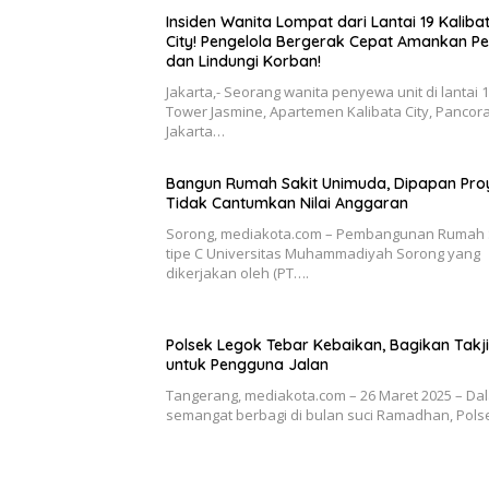
Insiden Wanita Lompat dari Lantai 19 Kaliba
City! Pengelola Bergerak Cepat Amankan Pe
dan Lindungi Korban!
Jakarta,- Seorang wanita penyewa unit di lantai 
Tower Jasmine, Apartemen Kalibata City, Pancor
Jakarta…
Bangun Rumah Sakit Unimuda, Dipapan Pro
Tidak Cantumkan Nilai Anggaran
Sorong, mediakota.com – Pembangunan Rumah 
tipe C Universitas Muhammadiyah Sorong yang
dikerjakan oleh (PT….
Polsek Legok Tebar Kebaikan, Bagikan Takji
untuk Pengguna Jalan
Tangerang, mediakota.com – 26 Maret 2025 – Da
semangat berbagi di bulan suci Ramadhan, Pol