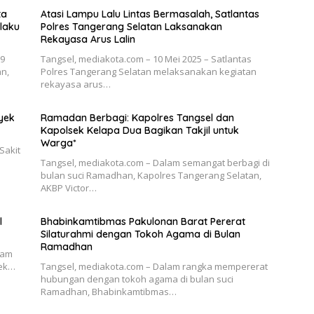
ta
Atasi Lampu Lalu Lintas Bermasalah, Satlantas
laku
Polres Tangerang Selatan Laksanakan
Rekayasa Arus Lalin
19
Tangsel, mediakota.com – 10 Mei 2025 – Satlantas
an,
Polres Tangerang Selatan melaksanakan kegiatan
rekayasa arus…
yek
Ramadan Berbagi: Kapolres Tangsel dan
Kapolsek Kelapa Dua Bagikan Takjil untuk
Warga*
Sakit
Tangsel, mediakota.com – Dalam semangat berbagi di
bulan suci Ramadhan, Kapolres Tangerang Selatan,
AKBP Victor…
l
Bhabinkamtibmas Pakulonan Barat Pererat
Silaturahmi dengan Tokoh Agama di Bulan
Ramadhan
lam
sek…
Tangsel, mediakota.com – Dalam rangka mempererat
hubungan dengan tokoh agama di bulan suci
Ramadhan, Bhabinkamtibmas…