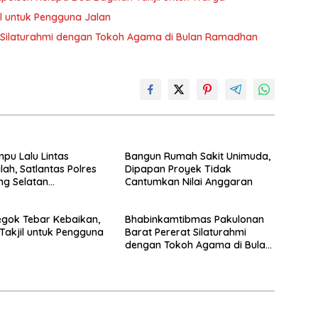
il untuk Pengguna Jalan
 Silaturahmi dengan Tokoh Agama di Bulan Ramadhan
mpu Lalu Lintas
Bangun Rumah Sakit Unimuda,
ah, Satlantas Polres
Dipapan Proyek Tidak
ng Selatan
Cantumkan Nilai Anggaran
kan Rekayasa Arus
egok Tebar Kebaikan,
Bhabinkamtibmas Pakulonan
Takjil untuk Pengguna
Barat Pererat Silaturahmi
dengan Tokoh Agama di Bulan
Ramadhan