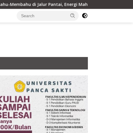
 di Jalur Pantai, Energi Mahasiswa KKN dan Ketegasan Babin