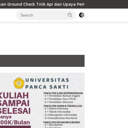
itik Api dan Upaya Pemadaman Karhutla di Desa Nanga Kayan