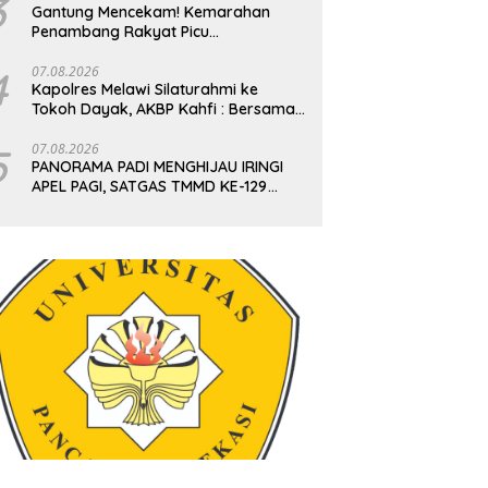
3
Gantung Mencekam! Kemarahan
Penambang Rakyat Picu
Pembakaran Aset Kantor hingga
Gudang Vital PT Timah
4
07.08.2026
Kapolres Melawi Silaturahmi ke
Tokoh Dayak, AKBP Kahfi : Bersama
Kita Jaga Melawi
5
07.08.2026
PANORAMA PADI MENGHIJAU IRINGI
APEL PAGI, SATGAS TMMD KE-129
KODIM 1404/PINRANG MAKIN
BERSEMANGAT