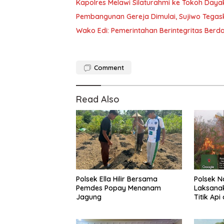
Kapolres Melawi Silaturahmi ke Tokoh Daya
Pembangunan Gereja Dimulai, Sujiwo Tega
Wako Edi: Pemerintahan Berintegritas Ber
Comment
Read Also
Polsek Ella Hilir Bersama
Polsek N
Pemdes Popay Menanam
Laksana
Jagung
Titik Ap
Pemadam
Nanga K