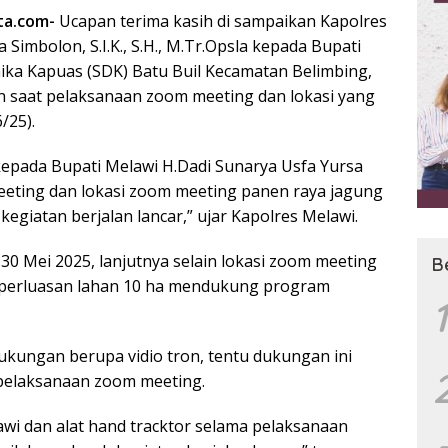
ta.com-
Ucapan terima kasih di sampaikan Kapolres
Simbolon, S.I.K., S.H., M.Tr.Opsla kepada Bupati
ka Kapuas (SDK) Batu Buil Kecamatan Belimbing,
ran saat pelaksanaan zoom meeting dan lokasi yang
/25).
 kepada Bupati Melawi H.Dadi Sunarya Usfa Yursa
ting dan lokasi zoom meeting panen raya jagung
 kegiatan berjalan lancar,” ujar Kapolres Melawi.
 30 Mei 2025, lanjutnya selain lokasi zoom meeting
B
 perluasan lahan 10 ha mendukung program
1
kungan berupa vidio tron, tentu dukungan ini
pelaksanaan zoom meeting.
wi dan alat hand tracktor selama pelaksanaan