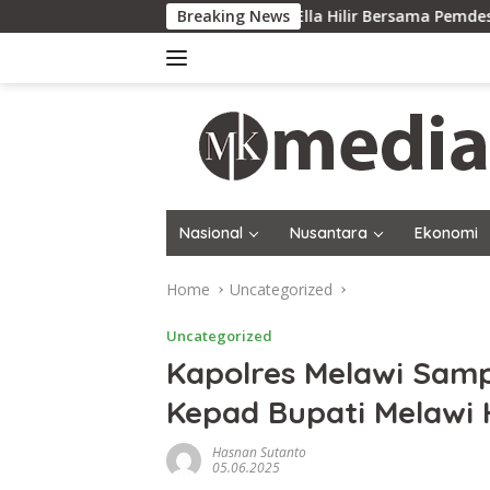
Skip
Polsek Ella Hilir Bersama Pemdes Popay Menanam 
Breaking News
to
content
Nasional
Nusantara
Ekonomi
Home
Uncategorized
Uncategorized
Kapolres Melawi Sam
Kepad Bupati Melawi 
Hasnan Sutanto
05.06.2025