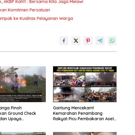
k, AKBP Kahfi : Bersama Kita Jaga Melawi
skan Komitmen Persatuan
dampak ke Kualitas Pelayanan Warga
anga Pinoh
Gantung Mencekam!
kan Ground Check
Kemarahan Penambang
i dan Upaya
Rakyat Picu Pembakaran Aset
an Karhutla di Desa
Kantor hingga Gudang Vital PT
ayan
Timah