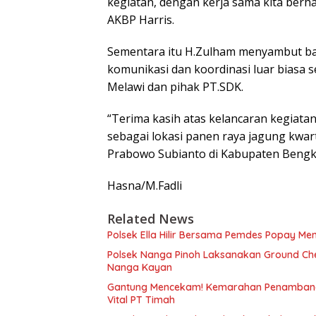
kegiatan, dengan kerja sama kita berhas
AKBP Harris.
Sementara itu H.Zulham menyambut ba
komunikasi dan koordinasi luar biasa 
Melawi dan pihak PT.SDK.
“Terima kasih atas kelancaran kegiatan
sebagai lokasi panen raya jagung kwart
Prabowo Subianto di Kabupaten Bengk
Hasna/M.Fadli
Related News
Polsek Ella Hilir Bersama Pemdes Popay M
Polsek Nanga Pinoh Laksanakan Ground Che
Nanga Kayan
Gantung Mencekam! Kemarahan Penambang 
Vital PT Timah