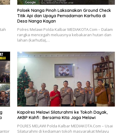
Polsek Nanga Pinoh Laksanakan Ground Check
Titik Api dan Upaya Pemadaman Karhutla di
Desa Nanga Kayan
tah
Polres Melawi Polda Kalbar MEDIAKOTA.Com – Dalam
rangka mencegah meluasnya kebakaran hutan dan
lahan (karhutla),…
g
Kapolres Melawi Silaturahmi ke Tokoh Dayak,
a
AKBP Kahfi : Bersama Kita Jaga Melawi
POLRES MELAWI Polda Kalbar MEDIAKOTA.Com – Usai
antor
Silaturahmi di kediaman tokoh masyarakat Melayu