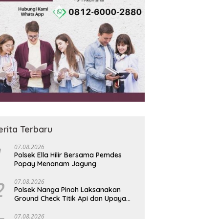
erita Terbaru
07.08.2026
Polsek Ella Hilir Bersama Pemdes
Popay Menanam Jagung
2
07.08.2026
Polsek Nanga Pinoh Laksanakan
Ground Check Titik Api dan Upaya
Pemadaman Karhutla di Desa Nanga
Kayan
07.08.2026