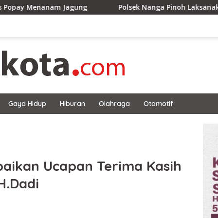
Jagung
Polsek Nanga Pinoh Laksanakan Ground Check T
Gaya Hidup
Hiburan
Olahraga
Otomotif
paikan Ucapan Terima Kasih
H.Dadi