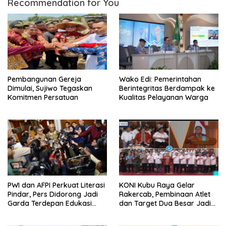
Recommendation for You
Pembangunan Gereja
Wako Edi: Pemerintahan
Dimulai, Sujiwo Tegaskan
Berintegritas Berdampak ke
Komitmen Persatuan
Kualitas Pelayanan Warga
PWI dan AFPI Perkuat Literasi
KONI Kubu Raya Gelar
Pindar, Pers Didorong Jadi
Rakercab, Pembinaan Atlet
Garda Terdepan Edukasi
dan Target Dua Besar Jadi
Publik Lawan Pinjol Ilegal
Fokus