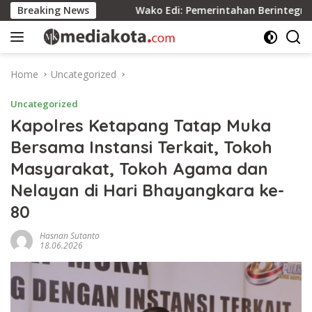
Skip
rsatuan
Breaking News
Wako Edi: Pemerintahan Berintegritas Berdam
to
content
Home
Uncategorized
Uncategorized
Kapolres Ketapang Tatap Muka
Bersama Instansi Terkait, Tokoh
Masyarakat, Tokoh Agama dan
Nelayan di Hari Bhayangkara ke-
80
Hasnan Sutanto
18.06.2026