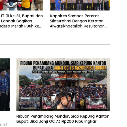
UT RI ke-81, Bupati dan
‎Kapolres Sambas Pererat
 Landak Bagikan
Silaturahmi Dengan Keraton
ndera Merah Putih ke
Alwatzikhoebillah Kesultanan
Sambas, Perkuat Sinergi
Menjaga Kamtibmas
Ribuan Penambang Mundur, Siap Kepung Kantor
Bupati Jika Janji OC 73 Rp200 Ribu Ingkar
eraih