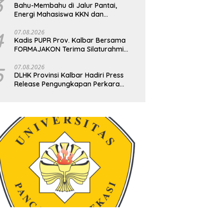
3
Bahu-Membahu di Jalur Pantai,
Energi Mahasiswa KKN dan
Ketegasan Babinsa Hidupkan
Kembali Sukamandi
4
07.08.2026
Kadis PUPR Prov. Kalbar Bersama
FORMAJAKON Terima Silaturahmi
(GJPBS) Malaysia
5
07.08.2026
DLHK Provinsi Kalbar Hadiri Press
Release Pengungkapan Perkara
Tindak Pidana Kejahatan Satwa Liar
di Polresta Pontianak