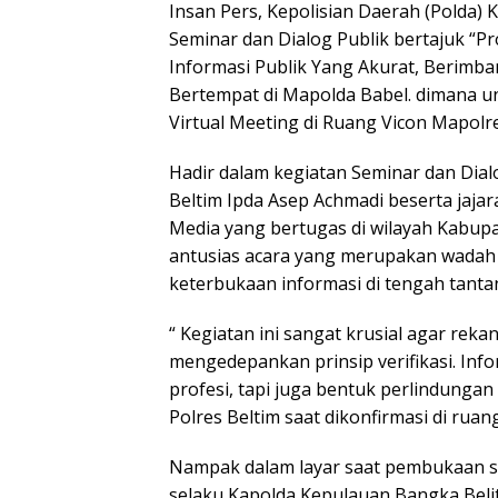
Insan Pers, Kepolisian Daerah (Polda
Seminar dan Dialog Publik bertajuk “P
Informasi Publik Yang Akurat, Berimb
Bertempat di Mapolda Babel. dimana un
Virtual Meeting di Ruang Vicon Mapolre
Hadir dalam kegiatan Seminar dan Dialo
Beltim Ipda Asep Achmadi beserta jaja
Media yang bertugas di wilayah Kabup
antusias acara yang merupakan wadah 
keterbukaan informasi di tengah tantan
“ Kegiatan ini sangat krusial agar reka
mengedepankan prinsip verifikasi. In
profesi, tapi juga bentuk perlindungan 
Polres Beltim saat dikonfirmasi di ruan
Nampak dalam layar saat pembukaan sem
selaku Kapolda Kepulauan Bangka Bel