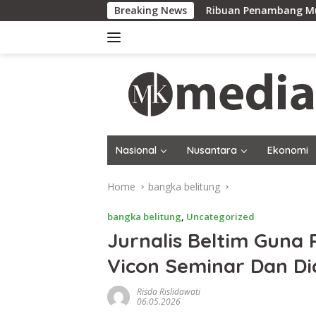
Skip
anak Tertinggi
Breaking News
Ribuan Penambang Mundur, Siap Kepung 
to
content
Nasional
Nusantara
Ekonomi
Home
bangka belitung
bangka belitung
,
Uncategorized
Jurnalis Beltim Guna P
Vicon Seminar Dan Dia
Risda Rislidawati
06.05.2026