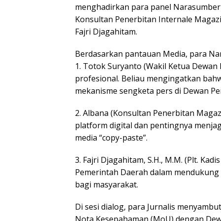
menghadirkan para panel Narasumber 
Konsultan Penerbitan Internale Magazi
Fajri Djagahitam.
Berdasarkan pantauan Media, para Na
1. Totok Suryanto (Wakil Ketua Dewan 
profesional. Beliau mengingatkan bahw
mekanisme sengketa pers di Dewan Per
2. Albana (Konsultan Penerbitan Magazi
platform digital dan pentingnya menjag
media “copy-paste”.
3. Fajri Djagahitam, S.H., M.M. (Plt. K
Pemerintah Daerah dalam mendukung ke
bagi masyarakat.
Di sesi dialog, para Jurnalis menyam
Nota Kesepahaman (MoU) dengan Dew